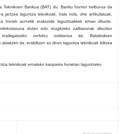
za Teknikoen Bankua (BAT) du. Banku horren helburua da
jartzea laguntza teknikoak, hala nola, ohe artikulatuak,
tza horiek aurretik erakunde laguntzaileek eman dituzte.
dekotasuna duten edo mugitzeko zailtasunak dituzten
mailegatzeko zerbitzu solidarioa da. Baliabideen
 abiatzen da: erabiltzen ez diren laguntza teknikoak biltzea
untza teknikoak emateko kanpaina horietan laguntzeko
Noticia siguiente