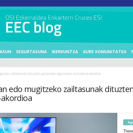
ASUN
SEGURTASUNA
IKERKUNTZA
GURE KOMUNITATEA
tzeko zailtasunak dituzten pazienteei laguntzeko lankidetza-akordioa
 edo mugitzeko zailtasunak dituzten
-akordioa
Ag
There