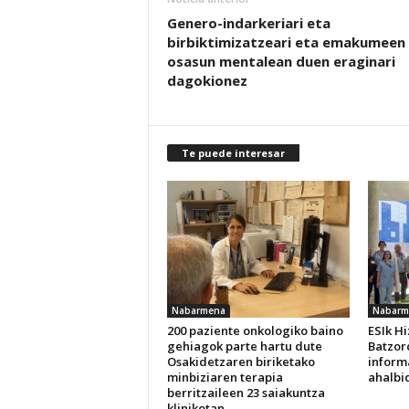
Genero-indarkeriari eta
birbiktimizatzeari eta emakumeen
osasun mentalean duen eraginari
dagokionez
Te puede interesar
Nabarmena
Nabarm
200 paziente onkologiko baino
ESIk H
gehiagok parte hartu dute
Batzor
Osakidetzaren biriketako
inform
minbiziaren terapia
ahalbi
berritzaileen 23 saiakuntza
klinikotan