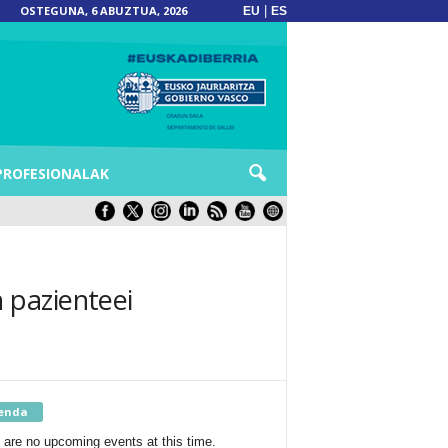
OSTEGUNA, 6 ABUZTUA, 2026
|
EU
ES
PROFESIONALAK
 pazienteei
enda
 are no upcoming events at this time.