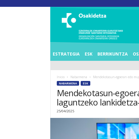
O
S
I
E
Z
K
E
ESTRATEGIA
ESK
BERRIKUNTZA
OS
R
R
A
Inicio
Nabarmena
Mendekotasun-egoeran edo mugi
L
NABARMENA
ESK
D
Mendekotasun-egoeran
E
A
laguntzeko lankidetza
E
N
25/04/2025
K
A
R
T