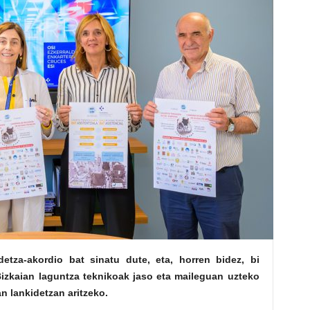
etza-akordio bat sinatu dute, eta, horren bidez, bi
zkaian laguntza teknikoak jaso eta maileguan uzteko
n lankidetzan aritzeko.