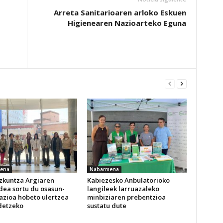
Arreta Sanitarioaren arloko Eskuen
Higienearen Nazioarteko Eguna
ena
Nabarmena
izkuntza Argiaren
Kabiezesko Anbulatorioko
dea sortu du osasun-
langileek larruazaleko
azioa hobeto ulertzea
minbiziaren prebentzioa
detzeko
sustatu dute