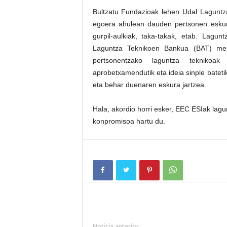
Bultzatu Fundazioak lehen Udal Lagunt
egoera ahulean dauden pertsonen eskura 
gurpil-aulkiak, taka-takak, etab. Lagun
Laguntza Teknikoen Bankua (BAT) men
pertsonentzako laguntza teknikoak 
aprobetxamendutik eta ideia sinple batetik
eta behar duenaren eskura jartzea.
Hala, akordio horri esker, EEC ESIak lag
konpromisoa hartu du.
Noticia anterior