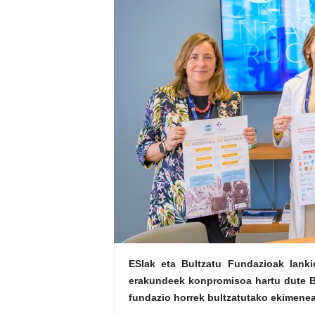
E
R
R
I
C
R
U
C
E
S
ESIak eta Bultzatu Fundazioak lankid
erakundeek konpromisoa hartu dute Bi
fundazio horrek bultzatutako ekimenea