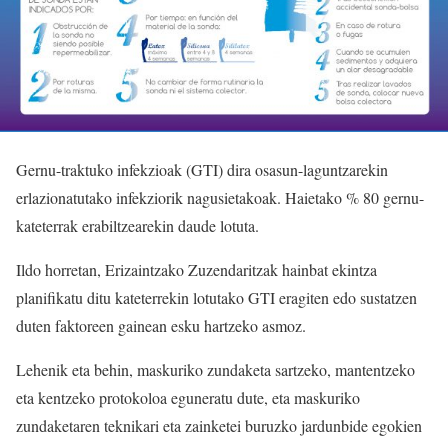
Gernu-traktuko infekzioak (GTI) dira osasun-laguntzarekin
erlazionatutako infekziorik nagusietakoak. Haietako % 80 gernu-
kateterrak erabiltzearekin daude lotuta.
Ildo horretan, Erizaintzako Zuzendaritzak hainbat ekintza
planifikatu ditu kateterrekin lotutako GTI eragiten edo sustatzen
duten faktoreen gainean esku hartzeko asmoz.
Lehenik eta behin, maskuriko zundaketa sartzeko, mantentzeko
eta kentzeko protokoloa eguneratu dute, eta maskuriko
zundaketaren teknikari eta zainketei buruzko jardunbide egokien