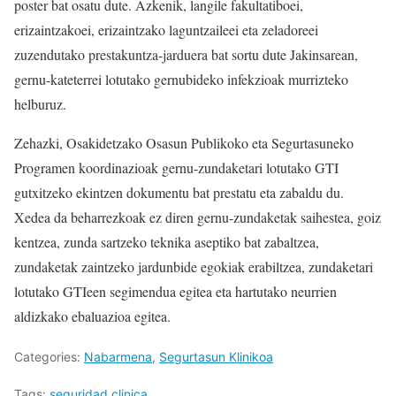
poster bat osatu dute. Azkenik, langile fakultatiboei,
erizaintzakoei, erizaintzako laguntzaileei eta zeladoreei
zuzendutako prestakuntza-jarduera bat sortu dute Jakinsarean,
gernu-kateterrei lotutako gernubideko infekzioak murrizteko
helburuz.
Zehazki, Osakidetzako Osasun Publikoko eta Segurtasuneko
Programen koordinazioak gernu-zundaketari lotutako GTI
gutxitzeko ekintzen dokumentu bat prestatu eta zabaldu du.
Xedea da beharrezkoak ez diren gernu-zundaketak saihestea, goiz
kentzea, zunda sartzeko teknika aseptiko bat zabaltzea,
zundaketak zaintzeko jardunbide egokiak erabiltzea, zundaketari
lotutako GTIeen segimendua egitea eta hartutako neurrien
aldizkako ebaluazioa egitea.
Categories:
Nabarmena
,
Segurtasun Klinikoa
Tags:
seguridad clinica