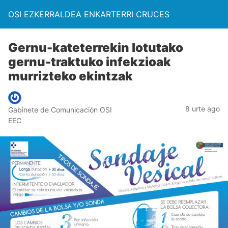
OSI EZKERRALDEA ENKARTERRI CRUCES
Gernu-kateterrekin lotutako
gernu-traktuko infekzioak
murrizteko ekintzak
8 urte ago
Gabinete de Comunicación OSI
EEC