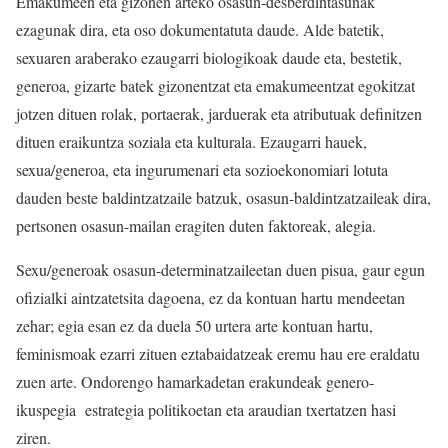
Emakumeen eta gizonen arteko osasun-desberdintasunak
ezagunak dira, eta oso dokumentatuta daude. Alde batetik,
sexuaren araberako ezaugarri biologikoak daude eta, bestetik,
generoa, gizarte batek gizonentzat eta emakumeentzat egokitzat
jotzen dituen rolak, portaerak, jarduerak eta atributuak definitzen
dituen eraikuntza soziala eta kulturala. Ezaugarri hauek,
sexua/generoa, eta ingurumenari eta sozioekonomiari lotuta
dauden beste baldintzatzaile batzuk, osasun-baldintzatzaileak dira,
pertsonen osasun-mailan eragiten duten faktoreak, alegia.
Sexu/generoak osasun-determinatzaileetan duen pisua, gaur egun
ofizialki aintzatetsita dagoena, ez da kontuan hartu mendeetan
zehar; egia esan ez da duela 50 urtera arte kontuan hartu,
feminismoak ezarri zituen eztabaidatzeak eremu hau ere eraldatu
zuen arte. Ondorengo hamarkadetan erakundeak genero-
ikuspegia estrategia politikoetan eta araudian txertatzen hasi
ziren.