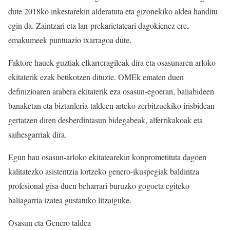
dute 2018ko inkestarekin alderatuta eta gizonekiko aldea handitu
egin da. Zaintzari eta lan-prekarietateari dagokienez ere,
emakumeek puntuazio txarragoa dute.
Faktore hauek guztiak elkarreragileak dira eta osasunaren arloko
ekitaterik ezak betikotzen dituzte. OMEk ematen duen
definizioaren arabera ekitaterik eza osasun-egoeran, baliabideen
banaketan eta biztanleria-taldeen arteko zerbitzuekiko irisbidean
gertatzen diren desberdintasun bidegabeak, alferrikakoak eta
saihesgarriak dira.
Egun hau osasun-arloko ekitatearekin konprometituta dagoen
kalitatezko asistentzia lortzeko genero-ikuspegiak baldintza
profesional gisa duen beharrari buruzko gogoeta egiteko
baliagarria izatea gustatuko litzaiguke.
Osasun eta Genero taldea