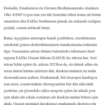
Euskadin, Emakumeen eta Gizonen Berdintasunerako otsailaren
18ko 4/2005 Legea izan zen ildo horretako lehen testua eta bertan
oinarritzen dira EAEko berdintasun-planak eta erakunde-xedapen
guztiak, osasun-arlokoak barne.
Baina, legegintza-aurrerapen hauek gorabehera, errealitatearen
azterketak genero-desberdintasunaren iraunkortasuna erakusten
digu. Osasunaren arloan ekitatea baloratzeko informazio-iturri
nagusia EAEko Osasun Inkesta (EAEOI) da; inkesta hau bost
urtean behin egiten da, azkena 2023koa da, eta datuak adina eta
sexua aintzat hartuta aztertzen ditu, ikasketa-mailaren eta maila
ekonomikoaren arabera. Emakumeak, bizi-itxaropen handiagoa
izan arren, osasun-kalitate okerragoarekin bizi dira adin-talde
guztietan, eta gizonekiko aldea areagotu egiten da adinak gora
egin ahala edo eskala sozialean edo ikasketa-mailan behera egin
ahala. Osasun mentalari dagokionez emakumeek okerrera egin