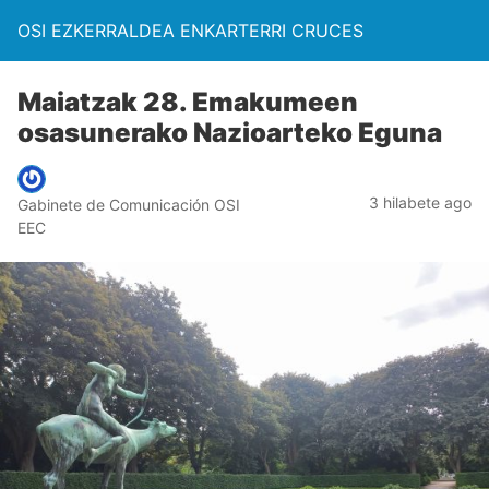
OSI EZKERRALDEA ENKARTERRI CRUCES
Maiatzak 28. Emakumeen
osasunerako Nazioarteko Eguna
3 hilabete ago
Gabinete de Comunicación OSI
EEC