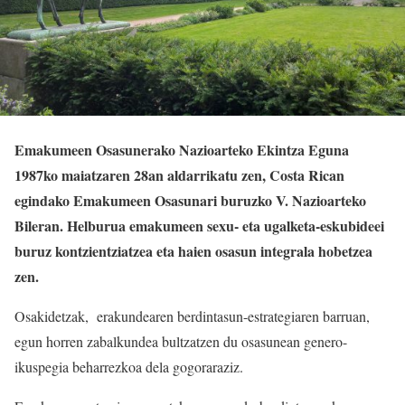
Emakumeen Osasunerako Nazioarteko Ekintza Eguna
1987ko maiatzaren 28an aldarrikatu zen, Costa Rican
egindako Emakumeen Osasunari buruzko V. Nazioarteko
Bileran. Helburua emakumeen sexu- eta ugalketa-eskubideei
buruz kontzientziatzea eta haien osasun integrala hobetzea
zen.
Osakidetzak, erakundearen berdintasun-estrategiaren barruan,
egun horren zabalkundea bultzatzen du osasunean genero-
ikuspegia beharrezkoa dela gogoraraziz.