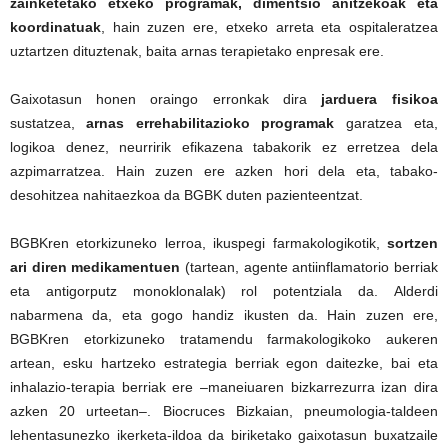
zainketetako etxeko programak, dimentsio anitzekoak eta
koordinatuak
, hain zuzen ere, etxeko arreta eta ospitaleratzea
uztartzen dituztenak, baita arnas terapietako enpresak ere.
Gaixotasun honen oraingo erronkak dira
jarduera fisikoa
sustatzea,
arnas errehabilitazioko programak
garatzea eta,
logikoa denez, neurririk efikazena tabakorik ez erretzea dela
azpimarratzea. Hain zuzen ere azken hori dela eta, tabako-
desohitzea nahitaezkoa da BGBK duten pazienteentzat.
BGBKren etorkizuneko lerroa, ikuspegi farmakologikotik,
sortzen
ari diren medikamentuen
(tartean, agente antiinflamatorio berriak
eta antigorputz monoklonalak) rol potentziala da. Alderdi
nabarmena da, eta gogo handiz ikusten da. Hain zuzen ere,
BGBKren etorkizuneko tratamendu farmakologikoko aukeren
artean, esku hartzeko estrategia berriak egon daitezke, bai eta
inhalazio-terapia berriak ere –maneiuaren bizkarrezurra izan dira
azken 20 urteetan–. Biocruces Bizkaian, pneumologia-taldeen
lehentasunezko ikerketa-ildoa da biriketako gaixotasun buxatzaile