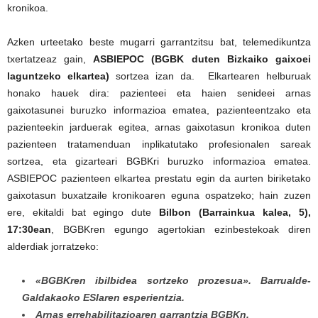
kronikoa.
Azken urteetako beste mugarri garrantzitsu bat, telemedikuntza
txertatzeaz gain,
ASBIEPOC (BGBK duten Bizkaiko gaixoei
laguntzeko elkartea)
sortzea izan da. Elkartearen helburuak
honako hauek dira: pazienteei eta haien senideei arnas
gaixotasunei buruzko informazioa ematea, pazienteentzako eta
pazienteekin jarduerak egitea, arnas gaixotasun kronikoa duten
pazienteen tratamenduan inplikatutako profesionalen sareak
sortzea, eta gizarteari BGBKri buruzko informazioa ematea.
ASBIEPOC pazienteen elkartea prestatu egin da aurten biriketako
gaixotasun buxatzaile kronikoaren eguna ospatzeko; hain zuzen
ere, ekitaldi bat egingo dute
Bilbon (Barrainkua kalea, 5),
17:30ean
, BGBKren egungo agertokian ezinbestekoak diren
alderdiak jorratzeko:
«BGBKren ibilbidea sortzeko prozesua». Barrualde-
Galdakaoko ESIaren esperientzia.
Arnas errehabilitazioaren garrantzia BGBKn.