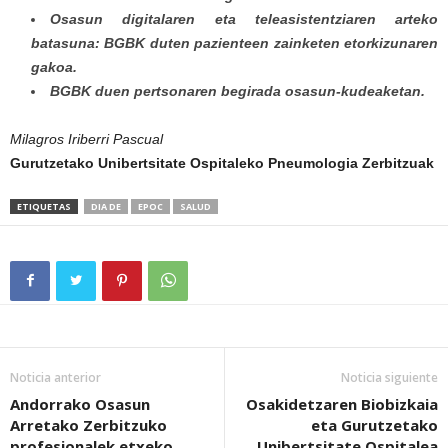
Osasun digitalaren eta teleasistentziaren arteko
batasuna: BGBK duten pazienteen zainketen etorkizunaren
gakoa.
BGBK duen pertsonaren begirada osasun-kudeaketan.
Milagros Iriberri Pascual
Gurutzetako Unibertsitate Ospitaleko Pneumologia Zerbitzuak
ETIQUETAS
DIA DE
EPOC
SALUD
Noticia anterior
Noticia siguiente
Andorrako Osasun
Osakidetzaren Biobizkaia
Arretako Zerbitzuko
eta Gurutzetako
profesionalek etxeko
Unibertsitate Ospitalea