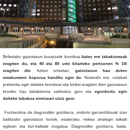
Biriketako gaixotasun buxatzaile kronikoa
batez ere tabakismoak
eragiten du, eta 40 eta 80 urte bitarteko pertsonen % 10i
eragiten die
. Azken urteetan,
gaixotasun hau duten
emakumeen kopurua handitu egin da
. Nolanahi ere, nolabait
prebenitu egin daiteke bronkioei eta birikei eragiten dien gaixotasun
kroniko hau tabakismoa saihestuz gero eta
egonkortu egin
daiteke tabakoa erretzeari utziz gero
.
Funtsezkoa da diagnostiko goiztiarra, ondorio garrantzitsuak izan
baititzake gaixotasun honek; esaterako, nekea ahalegin txikiak
egitean eta bizi-kalitate mugatua. Diagnostiko goiztiarra, bada,