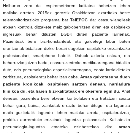
Helburua zera da: espirometriaren kalitatea hobetzea lehen
mailako arretan. 2015az geroztik Osakidetzan ezarritako beste
telemonitorizazioko programa bat
TelEPOC
da: osasun-langileek
etxean kontrola ditzakete maiz gaixoberritzen diren eta ospitaleko
ingresuak behar dituzten BGBK duten paziente larrienak.
Pazienteak bere bizi-konstanteak eta galdetegi labur baten
erantzunak bidaltzen dizkio berari dagokion ospitaleko erizaintzako
profesionalari, smartphone batetik. Datuok aztertu ostean, eta
beharrezko jotzen bada, osasun-zentroko medikuarengana bidaliko
dute, edo pneumologiako espezialistarengana, edota larrialdietako
zerbitzura, ospitaleratu behar izan gabe.
Arnas gaixotasuna duen
paziente kronikoak, ospitalean sartzen denean, narriadura
klinikoa du, eta haren bizi-kalitateak ere okerrera egin du
. Ahal
denean, pazientea bere etxean kontrolatzen eta tratatzen saiatu
behar gara; baina, zainketak erraztu behar ditugu, eta laguntza
maila guztietatik lagundu: lehen mailako arreta, ospitaleratzea,
praktika aurreratuko erizainak, laguntza psikosoziala. Kalitatezko
pneumologia-laguntza emateko ezinbestekoa dira
arnas