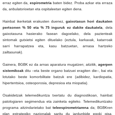
erraz egiten da,
espirometria
baten bidez. Proba azkar eta erraza
da, anbulatorioetan eta ospitaleetan egiten dena.
Hainbat ikerketak erakusten duenez,
gaixotasun hori daukaten
pertsonen % 50 eta % 75 inguruk ez dakite daukatela
, dela
gaixotasuna hasierako fasean dagoelako, dela pazienteak
sintomak gutxietsi egiten dituelako (eztula, karkaxak, katarroak
sarri harrapatzea eta, kasu batzuetan, arnasa hartzeko
zailtasunak).
Gainera, BGBK ez da arnas aparatura mugatzen; aitzitik,
agerpen
sistemikoak
ditu –eta beste organo batzuei eragiten die–, bai eta
lotutako beste komorbilitate batzuk ere (adibidez, kardiopatia,
hipertentsioa, osteoporosia, depresioa eta miopatia).
Osakidetzak telemedikuntza txertatu du diagnostikoan, hainbat
patologiaren segimendua eta zainketa egiteko. Telemedikuntzako
programa aitzindarietako bat
teleespirometriarena
da; BGBKren
plan estrategiko nazionalak saritu du jardunbide egoki gisa.