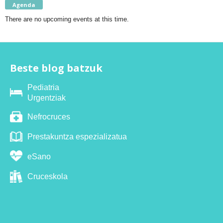
Agenda
There are no upcoming events at this time.
Beste blog batzuk
Pediatria
Urgentziak
Nefrocruces
Prestakuntza espezializatua
eSano
Cruceskola