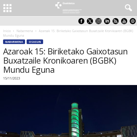
Inicio
Nabarmena
Azaroak 15: Biriketako Gaixotasun Buxatzaile Kronikoaren (BGBK)
Mundu Eguna
NABARMENA
OSASUN
Azaroak 15: Biriketako Gaixotasun
Buxatzaile Kronikoaren (BGBK)
Mundu Eguna
15/11/2023