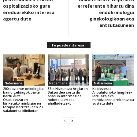
ospitalizazioko gure
erreferente bihurtu dira
ereduarekiko interesa
endokrinologia
agertu dute
ginekologikoan eta
antzutasunean
Te puede interesar
Nabarmena
Nabarmena
Nabarmena
200 paziente onkologiko
ESIk Hizkuntza Argiaren
Kabiezesko
baino gehiagok parte
Batzordea sortu du
Anbulatorioko langileek
hartu dute
osasun-informazioa
larruazaleko
Osakidetzaren
hobeto ulertzea
minbiziaren prebentzioa
biriketako minbiziaren
ahalbidetzeko
sustatu dute
terapia berritzaileen 23
saiakuntza klinikotan