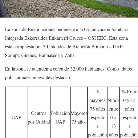
La zona de Enkartaciones pertenece a la Organización Sanitaria
Integrada Ezkerraldea Enkarterri Cruces – OSI EEC. Esta zona
está compuesta por 3 Unidades de Atención Primaria – UAP:
Sodupe-Güeñes, Balmaseda y Zalla.
En la zona se atienden a cerca de 32.000 habitantes. Como datos
poblacionales relevantes destacan:
%
% Entre
mayores
Niños
0 y 13
75 años
entre
años
Centros
Población
Mayores
UAP
respecto
0 y
respecto
por Unidad
UAP
75 años
a
13
a
población
años
població