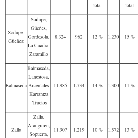
total
total
Sodupe,
Güeñes,
Sodupe-
Gordexola,
8.324
962
12 %
1.230
15 %
Güeñes:
La Cuadra,
Zaramillo
Balmaseda,
Lanestosa,
Balmaseda
Arcentales
11.985
1.734
14 %
1.300
11 %
Karrantza
Trucios
Zalla,
Aranguren,
Zalla
11.907
1.219
10 %
1.572
13 %
Sopuerta,