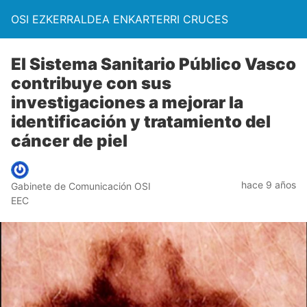
OSI EZKERRALDEA ENKARTERRI CRUCES
El Sistema Sanitario Público Vasco
contribuye con sus
investigaciones a mejorar la
identificación y tratamiento del
cáncer de piel
hace 9 años
Gabinete de Comunicación OSI
EEC