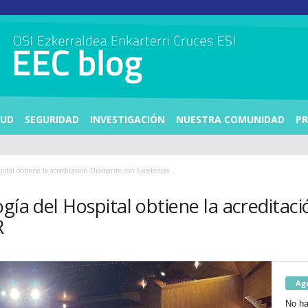
LUD
SEGURIDAD
INVESTIGACIÓN
NUESTRA COMUNIDAD
PR
pital obtiene la acreditación Diamante con Excelencia...
ogía del Hospital obtiene la acredita
R
Ag
No ha