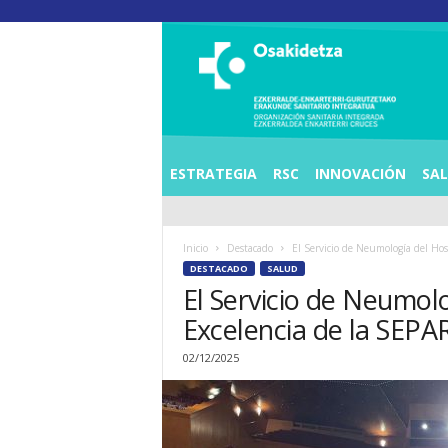
O
S
I
E
Z
K
E
ESTRATEGIA
RSC
INNOVACIÓN
SA
R
R
A
Inicio
Destacado
El Servicio de Neumología del Hos
L
DESTACADO
SALUD
D
El Servicio de Neumol
E
A
Excelencia de la SEPA
E
N
02/12/2025
K
A
R
T