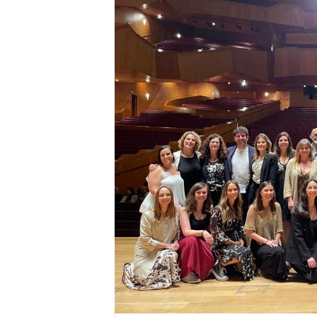
E
R
R
I
C
R
U
C
E
S