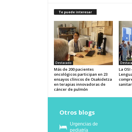
Te puede interesar
Destacado
Destac
Más de 200 pacientes
La OSI
oncológicos participan en 23
Lengua
ensayos clínicos de Osakidetza
compre
en terapias innovadoras de
sanitar
cáncer de pulmón
Otros blogs
Urgencias de
pediatría