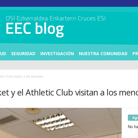
LUD
SEGURIDAD
INVESTIGACIÓN
NUESTRA COMUNIDAD
PR
tic Club visitan a los menores...
et y el Athletic Club visitan a los me
Ag
No ha