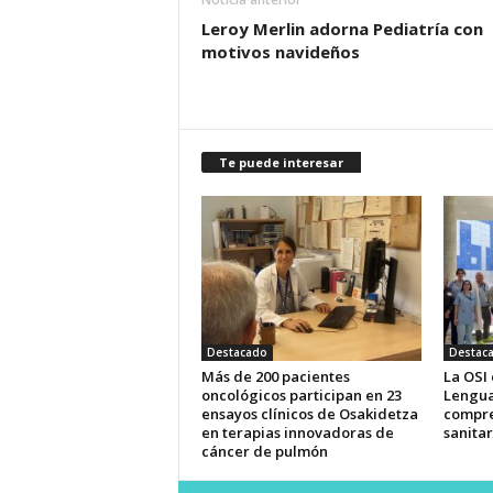
Leroy Merlin adorna Pediatría con
motivos navideños
Te puede interesar
Destacado
Destac
Más de 200 pacientes
La OSI
oncológicos participan en 23
Lengua
ensayos clínicos de Osakidetza
compre
en terapias innovadoras de
sanitar
cáncer de pulmón