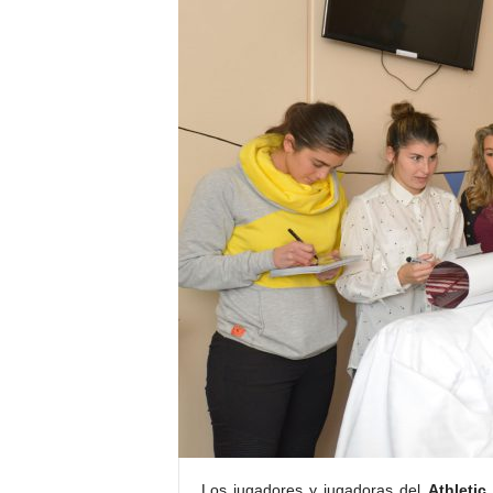
E
R
R
I
C
R
U
C
E
S
Los jugadores y jugadoras del
Athletic