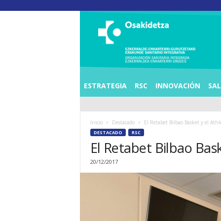
O
S
I
E
Z
K
E
ESTRATEGIA
RSC
INNOVACIÓN
SA
R
R
A
Inicio
Destacado
El Retabet Bilbao Basket y el Athle
L
DESTACADO
RSC
D
El Retabet Bilbao Bask
E
A
20/12/2017
E
N
K
A
R
T