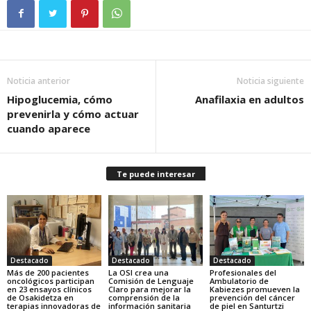
Noticia anterior
Noticia siguiente
Hipoglucemia, cómo
Anafilaxia en adultos
prevenirla y cómo actuar
cuando aparece
Te puede interesar
Destacado
Destacado
Destacado
Más de 200 pacientes
La OSI crea una
Profesionales del
oncológicos participan
Comisión de Lenguaje
Ambulatorio de
en 23 ensayos clínicos
Claro para mejorar la
Kabiezes promueven la
de Osakidetza en
comprensión de la
prevención del cáncer
terapias innovadoras de
información sanitaria
de piel en Santurtzi