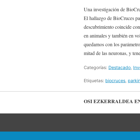
Una investigación de BioCruc
El hallazgo de BioCruces par
descubrimiento coincide con
en animales y también en vo
quedarnos con los parámetro
mitad de las neuronas, y ten
Categorías:
Destacado
,
Inv
Etiquetas:
biocruces
,
parki
OSI EZKERRALDEA E