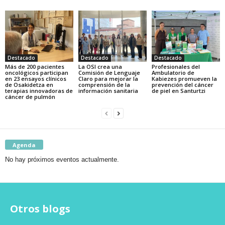
Destacado
Destacado
Destacado
Más de 200 pacientes
La OSI crea una
Profesionales del
oncológicos participan
Comisión de Lenguaje
Ambulatorio de
en 23 ensayos clínicos
Claro para mejorar la
Kabiezes promueven la
de Osakidetza en
comprensión de la
prevención del cáncer
terapias innovadoras de
información sanitaria
de piel en Santurtzi
cáncer de pulmón
Agenda
No hay próximos eventos actualmente.
Otros blogs