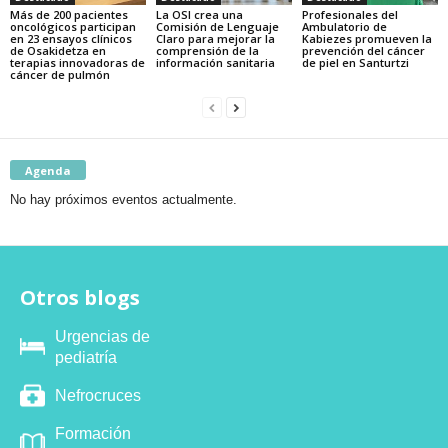
Más de 200 pacientes
La OSI crea una
Profesionales del
oncológicos participan
Comisión de Lenguaje
Ambulatorio de
en 23 ensayos clínicos
Claro para mejorar la
Kabiezes promueven la
de Osakidetza en
comprensión de la
prevención del cáncer
terapias innovadoras de
información sanitaria
de piel en Santurtzi
cáncer de pulmón
Agenda
No hay próximos eventos actualmente.
Otros blogs
Urgencias de
pediatría
Nefrocruces
Formación