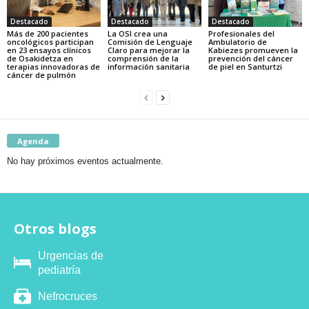
Destacado
Destacado
Destacado
Más de 200 pacientes
La OSI crea una
Profesionales del
oncológicos participan
Comisión de Lenguaje
Ambulatorio de
en 23 ensayos clínicos
Claro para mejorar la
Kabiezes promueven la
de Osakidetza en
comprensión de la
prevención del cáncer
terapias innovadoras de
información sanitaria
de piel en Santurtzi
cáncer de pulmón
Agenda
No hay próximos eventos actualmente.
Otros blogs
Urgencias de
pediatría
Nefrocruces