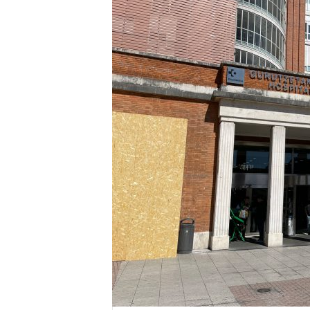
E
R
R
I
C
R
U
C
E
S