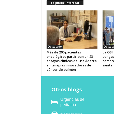
Te puede interesar
Destacado
Destac
Más de 200 pacientes
La OSI
oncológicos participan en 23
Lengua
ensayos clínicos de Osakidetza
compre
en terapias innovadoras de
sanitar
cáncer de pulmón
Otros blogs
Urgencias de
pediatría