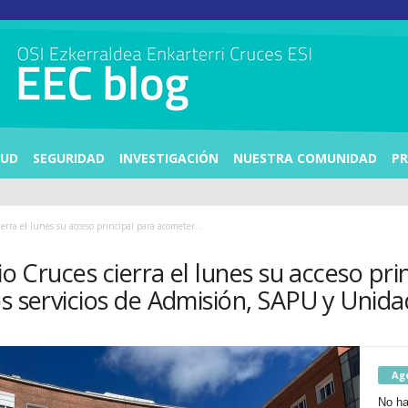
LUD
SEGURIDAD
INVESTIGACIÓN
NUESTRA COMUNIDAD
PR
erra el lunes su acceso principal para acometer...
rio Cruces cierra el lunes su acceso pr
os servicios de Admisión, SAPU y Unid
Ag
No ha