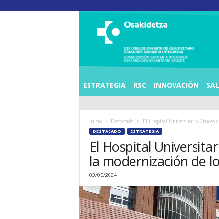
O
S
I
E
Z
K
E
ESTRATEGIA
RSC
INNOVACIÓN
SA
R
R
A
Inicio
Destacado
El Hospital Universitario Cruces ci
L
DESTACADO
ESTRATEGIA
D
El Hospital Universita
E
A
la modernización de l
E
N
03/05/2024
K
A
R
T