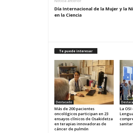
Noticia anterior
Día Internacional de la Mujer y la N
en la Ciencia
Te puede interesar
Destacado
Destac
Más de 200 pacientes
La OSI
oncológicos participan en 23
Lengua
ensayos clínicos de Osakidetza
compre
en terapias innovadoras de
sanitar
cáncer de pulmón