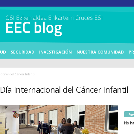
LUD
SEGURIDAD
INVESTIGACIÓN
NUESTRA COMUNIDAD
PR
cional del Cáncer Infantil
 Día Internacional del Cáncer Infantil
Ag
No ha