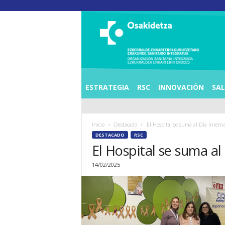
O
S
I
E
Z
K
E
ESTRATEGIA
RSC
INNOVACIÓN
SA
R
R
A
Inicio
Destacado
El Hospital se suma al Día Interna
L
DESTACADO
RSC
D
El Hospital se suma al
E
A
14/02/2025
E
N
K
A
R
T