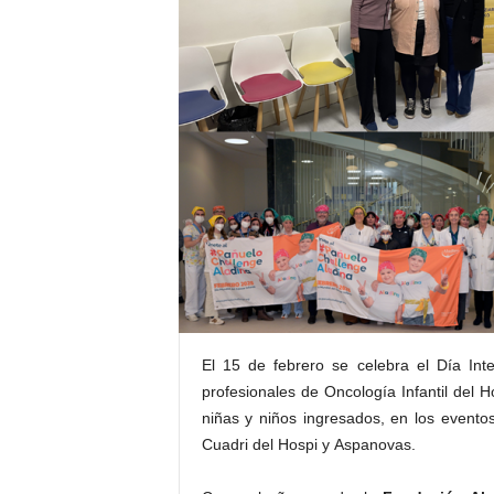
E
R
R
I
C
R
U
C
E
S
El 15 de febrero se celebra el Día Inte
profesionales de Oncología Infantil del H
niñas y niños ingresados, en los evento
Cuadri del Hospi y Aspanovas.