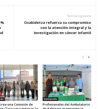
Noticia siguiente
5%
Osakidetza refuerza su compromiso
a
con la atención integral y la
ad
investigación en cáncer infantil
ado
Destacado
 crea una Comisión de
Profesionales del Ambulatorio
je Claro para mejorar la
de Kabiezes promueven la