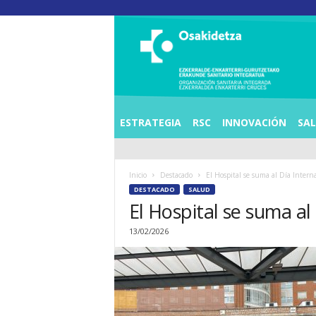
O
S
I
E
Z
K
E
ESTRATEGIA
RSC
INNOVACIÓN
SA
R
R
A
Inicio
Destacado
El Hospital se suma al Día Interna
L
DESTACADO
SALUD
D
El Hospital se suma al
E
A
13/02/2026
E
N
K
A
R
T