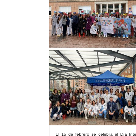
E
R
R
I
C
R
U
C
E
S
El 15 de febrero se celebra el Día Inte