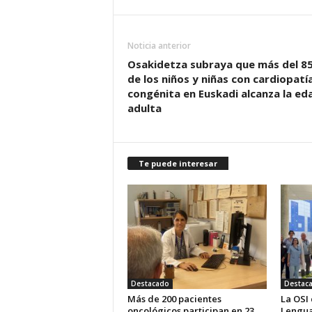
Noticia anterior
Osakidetza subraya que más del 8
de los niños y niñas con cardiopatí
congénita en Euskadi alcanza la ed
adulta
Te puede interesar
Destacado
Destac
Más de 200 pacientes
La OSI
oncológicos participan en 23
Lengua