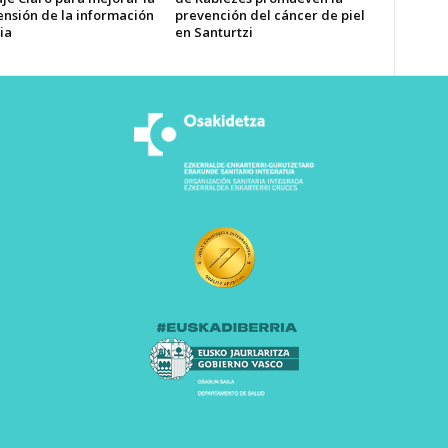
nsión de la información
prevención del cáncer de piel
ia
en Santurtzi