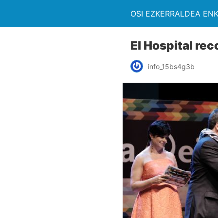
OSI EZKERRALDEA EN
El Hospital re
info_15bs4g3b