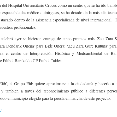
a del Hospital Universitario Cruces como un centro que se ha ido tran
s especialidades médico quirúrgicas, se ha dotado de la más alta tecnol
estacado dentro de la asistencia especializada de nivel internacional. P
uestros profesionales.
celebró ayer se hicieron entrega de cinco premios más: Zeu Zara S
ara Dendarik Onena’ para Bide Onera; ‘Zeu Zara Gure Kutuna’ para 
ra el centro de Interpretación Histórica y Medoambiental de Ba
e Fútbol Barakaldo CF Futbol Taldea.
itb’, el Grupo Eitb quiere aproximarse a la ciudadanía y hacerlo a 
o y también a través del reconocimiento público a diferentes persona
ido el municipio elegido para la puesta en marcha de este proyecto.
C