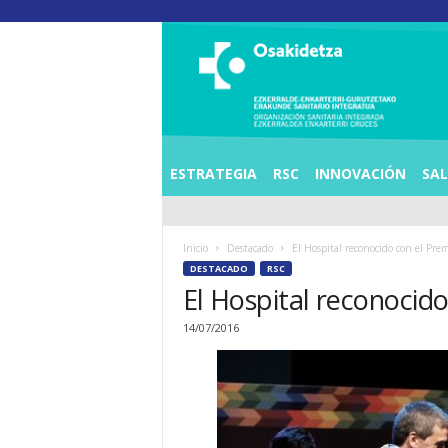
O
S
I
E
Z
K
E
ESTRATEGIA
RSC
INNOVACIÓN
SA
R
R
A
Inicio
Destacado
El Hospital reconocido con el Pre
L
DESTACADO
RSC
D
El Hospital reconocid
E
A
14/07/2016
E
N
K
A
R
T