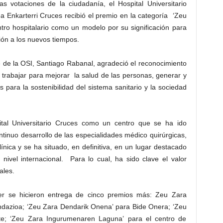
s votaciones de la ciudadanía, el Hospital Universitario
a Enkarterri Cruces recibió el premio en la categoría ‘Zeu
tro hospitalario como un modelo por su significación para
ón a los nuevos tiempos.
e de la OSI, Santiago Rabanal, agradeció el reconocimiento
de trabajar para mejorar la salud de las personas, generar y
s para la sostenibilidad del sistema sanitario y la sociedad
ital Universitario Cruces como un centro que se ha ido
inuo desarrollo de las especialidades médico quirúrgicas,
ínica y se ha situado, en definitiva, en un lugar destacado
 nivel internacional. Para lo cual, ha sido clave el valor
ales.
er se hicieron entrega de cinco premios más: Zeu Zara
ndazioa; ‘Zeu Zara Dendarik Onena’ para Bide Onera; ‘Zeu
te; ‘Zeu Zara Ingurumenaren Laguna’ para el centro de