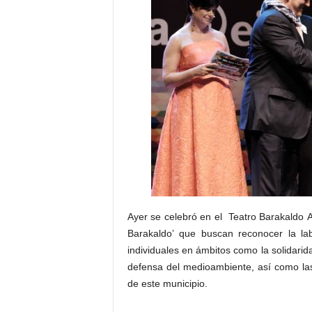
E
R
R
I
C
R
U
C
E
S
Ayer se celebró en el Teatro Barakaldo A
Barakaldo’ que buscan reconocer la lab
individuales en ámbitos como la solidarida
defensa del medioambiente, así como las
de este municipio.