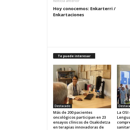
Noticia anterior
Hoy conocemos: Enkarterri /
Enkartaciones
Te puede interesar
Destacado
Destac
Más de 200 pacientes
La OSI
oncológicos participan en 23
Lengua
ensayos clínicos de Osakidetza
compre
en terapias innovadoras de
sanitar