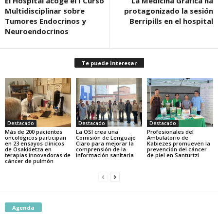
El Hospital acoge el I Curso
La Medicina Gráfica ha
Multidisciplinar sobre
protagonizado la sesión
Tumores Endocrinos y
Berripills en el hospital
Neuroendocrinos
Te puede interesar
Destacado
Destacado
Destacado
Más de 200 pacientes
La OSI crea una
Profesionales del
oncológicos participan
Comisión de Lenguaje
Ambulatorio de
en 23 ensayos clínicos
Claro para mejorar la
Kabiezes promueven la
de Osakidetza en
comprensión de la
prevención del cáncer
terapias innovadoras de
información sanitaria
de piel en Santurtzi
cáncer de pulmón
Agenda