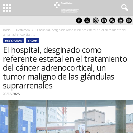
Inicio
Destacado
El hospital, desginado como referente estatal en el tratamiento del
cáncer adrenocortical,...
DESTACADO
SALUD
El hospital, desginado como
referente estatal en el tratamiento
del cáncer adrenocortical, un
tumor maligno de las glándulas
suprarrenales
09/12/2025