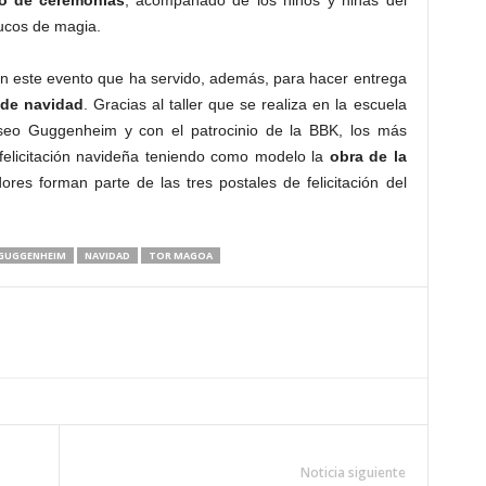
o de ceremonias
, acompañado de los niños y niñas del
rucos de magia.
 en este evento que ha servido, además, para hacer entrega
 de navidad
. Gracias al taller que se realiza en la escuela
useo Guggenheim y con el patrocinio de la BBK, los más
 felicitación navideña teniendo como modelo la
obra de la
ores forman parte de las tres postales de felicitación del
GUGGENHEIM
NAVIDAD
TOR MAGOA
Noticia siguiente