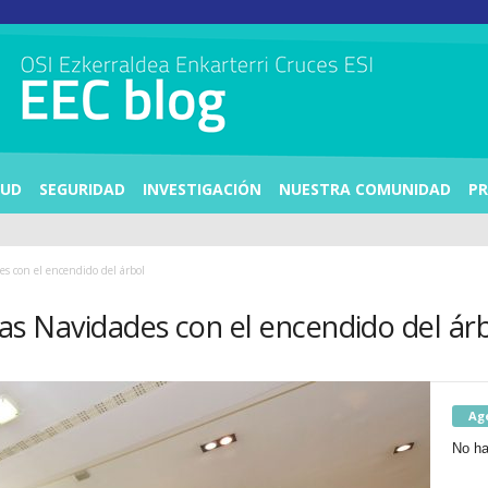
LUD
SEGURIDAD
INVESTIGACIÓN
NUESTRA COMUNIDAD
PR
des con el encendido del árbol
a las Navidades con el encendido del ár
Ag
No ha