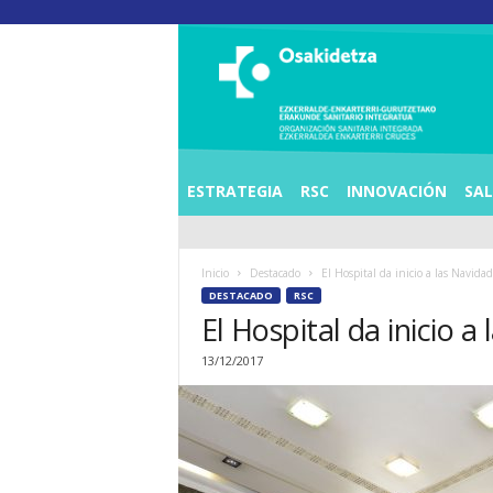
O
S
I
E
Z
K
E
ESTRATEGIA
RSC
INNOVACIÓN
SA
R
R
A
Inicio
Destacado
El Hospital da inicio a las Navida
L
DESTACADO
RSC
D
El Hospital da inicio 
E
A
13/12/2017
E
N
K
A
R
T