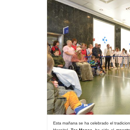
E
R
R
I
C
R
U
C
E
S
Esta mañana se ha celebrado el tradicio