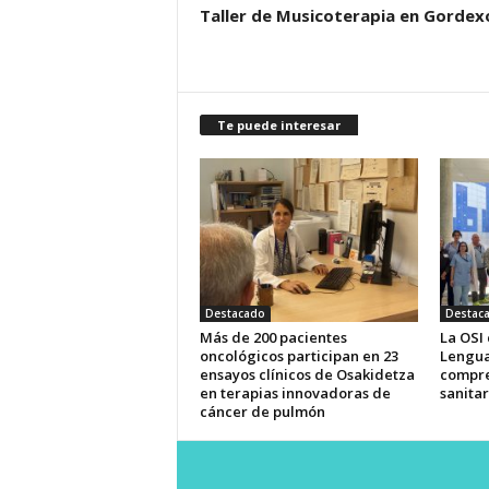
Taller de Musicoterapia en Gordex
Te puede interesar
Destacado
Destac
Más de 200 pacientes
La OSI
oncológicos participan en 23
Lengua
ensayos clínicos de Osakidetza
compre
en terapias innovadoras de
sanitar
cáncer de pulmón