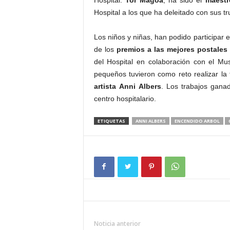
Hospital.
Tor Magoa
, ha sido el
maestr
Hospital a los que ha deleitado con sus t
Los niños y niñas, han podido participar
de los
premios a las mejores postales
del Hospital en colaboración con el M
pequeños tuvieron como reto realizar la
artista Anni Albers
. Los trabajos ganad
centro hospitalario.
ETIQUETAS
ANNI ALBERS
ENCENDIDO ARBOL
Noticia anterior