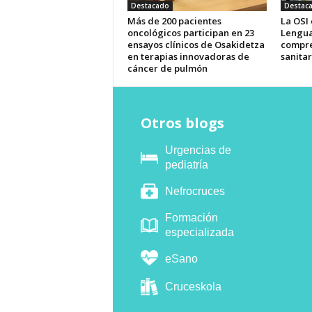
Destacado
Destac
Más de 200 pacientes
La OSI
oncológicos participan en 23
Lengua
ensayos clínicos de Osakidetza
compre
en terapias innovadoras de
sanitar
cáncer de pulmón
Otros blogs
Urgencias de
pediatría
Nefrocruces
Formación
especializada
eSano
Cruceskola