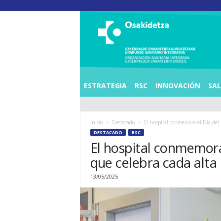
O
S
I
E
Z
K
E
ESTRATEGIA
RSC
INNOVACIÓN
SA
R
R
A
Inicio
Destacado
El hospital conmemora el Día del 
L
DESTACADO
RSC
D
El hospital conmemora
E
A
que celebra cada alta
E
N
13/05/2025
K
A
R
T