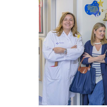
E
R
R
I
C
R
U
C
E
S