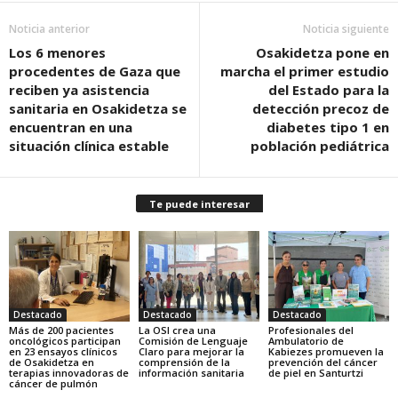
Noticia anterior
Noticia siguiente
Los 6 menores
Osakidetza pone en
procedentes de Gaza que
marcha el primer estudio
reciben ya asistencia
del Estado para la
sanitaria en Osakidetza se
detección precoz de
encuentran en una
diabetes tipo 1 en
situación clínica estable
población pediátrica
Te puede interesar
Destacado
Destacado
Destacado
Más de 200 pacientes
La OSI crea una
Profesionales del
oncológicos participan
Comisión de Lenguaje
Ambulatorio de
en 23 ensayos clínicos
Claro para mejorar la
Kabiezes promueven la
de Osakidetza en
comprensión de la
prevención del cáncer
terapias innovadoras de
información sanitaria
de piel en Santurtzi
cáncer de pulmón