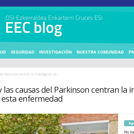
LUD
SEGURIDAD
INVESTIGACIÓN
NUESTRA COMUNIDAD
PR
 del Parkinson centran la investigación de...
y las causas del Parkinson centran la i
a esta enfermedad
Ag
No ha