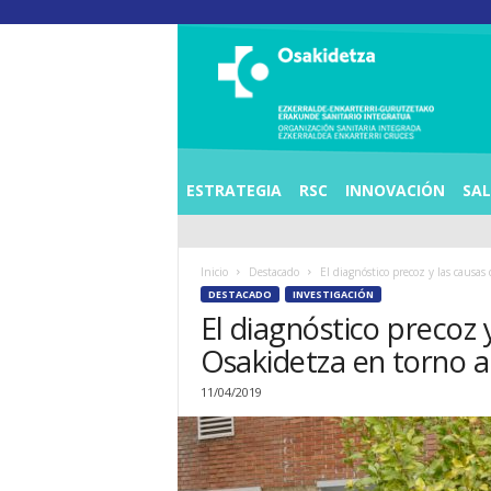
O
S
I
E
Z
K
E
ESTRATEGIA
RSC
INNOVACIÓN
SA
R
R
A
Inicio
Destacado
El diagnóstico precoz y las causas
L
DESTACADO
INVESTIGACIÓN
D
El diagnóstico precoz 
E
A
Osakidetza en torno 
E
N
11/04/2019
K
A
R
T