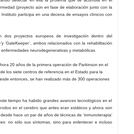
cando detectar en ella la proteína que se acumula en el
ermedad (proyecto aún en fase de elaboración junto con la
 Instituto participa en una decena de ensayos clínicos con
en dos proyectos europeos de investigación dentro del
’y ‘GateKeeper’, ambos relacionados con la rehabilitación
sas enfermedades neurodegenerativas y metabólicas.
ora 20 años de la primera operación de Parkinson en el
de los siete centros de referencia en el Estado para la
Desde entonces, se han realizado más de 300 operaciones
este tiempo ha habido grandes avances tecnológicos en el
trodos en el cerebro que antes eran estáticos y ahora son
ón desde hace un par de años de técnicas de ‘inmunoterapia’
es: no sólo sus síntomas, sino para enlentecer e incluso