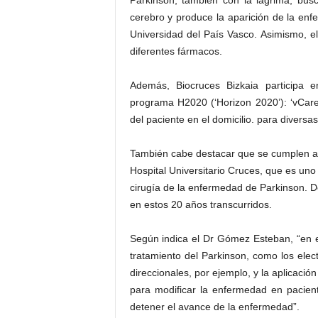
Parkinson; también con la lágrima, bus
cerebro y produce la aparición de la enf
Universidad del País Vasco. Asimismo, el
diferentes fármacos.
Además, Biocruces Bizkaia participa 
programa H2020 (‘Horizon 2020’): ‘vCare
del paciente en el domicilio. para diver
También cabe destacar que se cumplen ah
Hospital Universitario Cruces, que es uno 
cirugía de la enfermedad de Parkinson. 
en estos 20 años transcurridos.
Según indica el Dr Gómez Esteban, “en 
tratamiento del Parkinson, como los elec
direccionales, por ejemplo, y la aplicaci
para modificar la enfermedad en pacient
detener el avance de la enfermedad”.