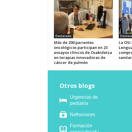
Destacado
Destac
Más de 200 pacientes
La OSI
oncológicos participan en 23
Lengua
ensayos clínicos de Osakidetza
compre
en terapias innovadoras de
sanitar
cáncer de pulmón
Otros blogs
Urgencias de
pediatría
Nefrocruces
Formación
especializada