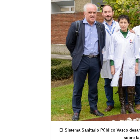
E
R
R
I
C
R
U
C
E
S
El Sistema Sanitario Público Vasco desar
sobre l