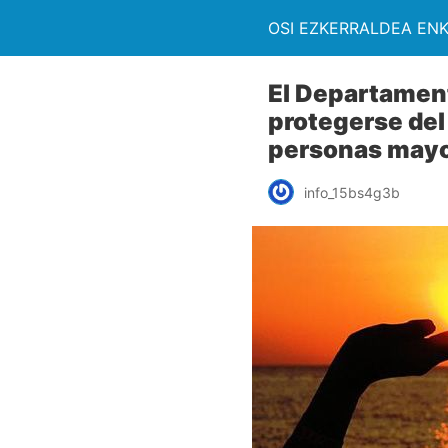
OSI EZKERRALDEA EN
El Departament
protegerse del
personas mayo
info_15bs4g3b