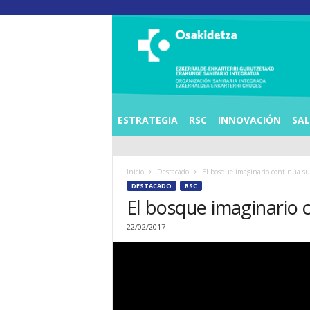
O
S
I
E
Z
K
E
ESTRATEGIA
RSC
INNOVACIÓN
SA
R
R
A
Inicio
Destacado
El bosque imaginario continúa s
L
DESTACADO
RSC
D
El bosque imaginario
E
A
22/02/2017
E
N
K
A
R
T