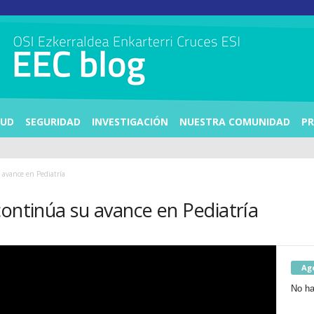
LUD
SEGURIDAD
INVESTIGACIÓN
NUESTRA COMUNIDAD
PR
u avance en Pediatría
 continúa su avance en Pediatría
Ag
No ha