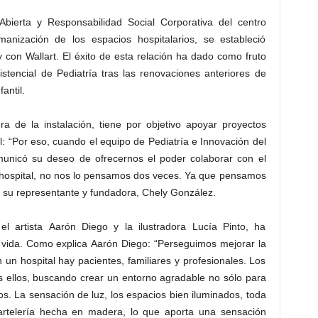
Abierta y Responsabilidad Social Corporativa del centro
anización de los espacios hospitalarios, se estableció
 con Wallart. El éxito de esta relación ha dado como fruto
stencial de Pediatría tras las renovaciones anteriores de
antil.
ra de la instalación, tiene por objetivo apoyar proyectos
al: “Por eso, cuando el equipo de Pediatría e Innovación del
omunicó su deseo de ofrecernos el poder colaborar con el
l hospital, no nos lo pensamos dos veces. Ya que pensamos
o su representante y fundadora, Chely González.
l artista Aarón Diego y la ilustradora Lucía Pinto, ha
 vida. Como explica Aarón Diego: “Perseguimos mejorar la
 un hospital hay pacientes, familiares y profesionales. Los
 ellos, buscando crear un entorno agradable no sólo para
s. La sensación de luz, los espacios bien iluminados, toda
artelería hecha en madera, lo que aporta una sensación