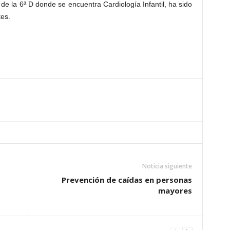
 de la 6ª D donde se encuentra Cardiología Infantil, ha sido
es.
Noticia siguiente
Prevención de caídas en personas
mayores