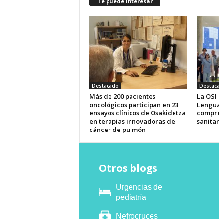
Te puede interesar
Destacado
Destac
Más de 200 pacientes
La OSI
oncológicos participan en 23
Lengua
ensayos clínicos de Osakidetza
compre
en terapias innovadoras de
sanitar
cáncer de pulmón
Otros blogs
Urgencias de
pediatría
Nefrocruces