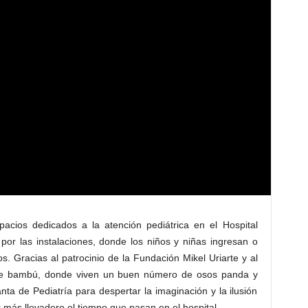
acios dedicados a la atención pediátrica en el Hospital
por las instalaciones, donde los niños y niñas ingresan o
os. Gracias al patrocinio de la Fundación Mikel Uriarte y al
e de bambú, donde viven un buen número de osos panda y
anta de Pediatría para despertar la imaginación y la ilusión
 más llevadero el tiempo que pasan en el hospital.