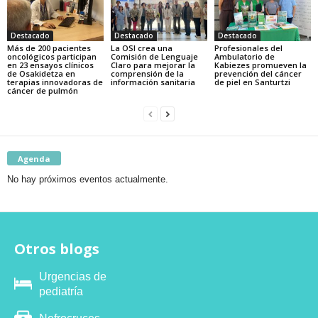
Destacado
Destacado
Destacado
Más de 200 pacientes
La OSI crea una
Profesionales del
oncológicos participan
Comisión de Lenguaje
Ambulatorio de
en 23 ensayos clínicos
Claro para mejorar la
Kabiezes promueven la
de Osakidetza en
comprensión de la
prevención del cáncer
terapias innovadoras de
información sanitaria
de piel en Santurtzi
cáncer de pulmón
Agenda
No hay próximos eventos actualmente.
Otros blogs
Urgencias de
pediatría