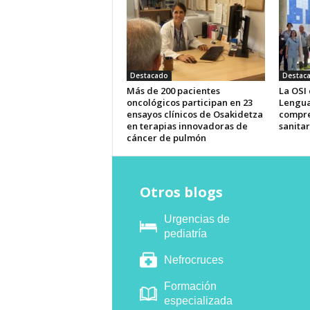
Destacado
Destac
Más de 200 pacientes
La OSI
oncológicos participan en 23
Lengua
ensayos clínicos de Osakidetza
compre
en terapias innovadoras de
sanitar
cáncer de pulmón
Otros blogs
Urgencias de
pediatría
Nefrocruces
Formación
especializada