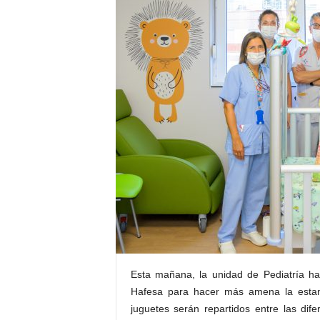
E
R
R
I
C
R
U
C
E
S
Esta mañana, la unidad de Pediatría ha
Hafesa para hacer más amena la estanc
juguetes serán repartidos entre las difer