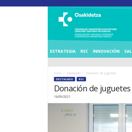
O
S
I
E
Z
K
E
ESTRATEGIA
RSC
INNOVACIÓN
SA
R
R
A
Inicio
Destacado
Donación de juguetes
L
DESTACADO
RSC
D
Donación de juguetes
E
A
16/09/2021
E
N
K
A
R
T