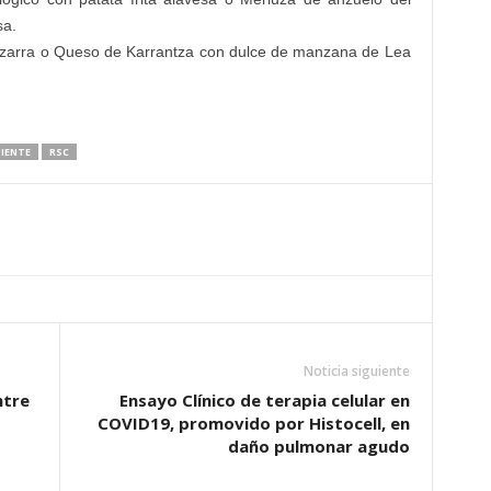
sa.
 Izarra o Queso de Karrantza con dulce de manzana de Lea
IENTE
RSC
Noticia siguiente
ntre
Ensayo Clínico de terapia celular en
COVID19, promovido por Histocell, en
daño pulmonar agudo