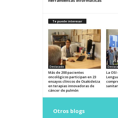
herramientas informáticas
Te puede interesar
Destacado
Destac
Más de 200 pacientes
La OSI
oncológicos participan en 23
Lengua
ensayos clínicos de Osakidetza
compre
en terapias innovadoras de
sanitar
cáncer de pulmón
Otros blogs