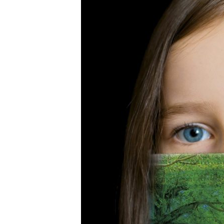
E
R
R
I
C
R
U
C
E
S