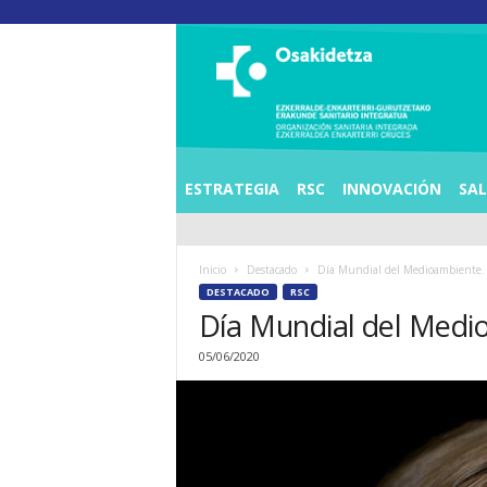
O
S
I
E
Z
K
E
ESTRATEGIA
RSC
INNOVACIÓN
SA
R
R
A
Inicio
Destacado
Día Mundial del Medioambiente. 
L
DESTACADO
RSC
D
Día Mundial del Medio
E
A
05/06/2020
E
N
K
A
R
T