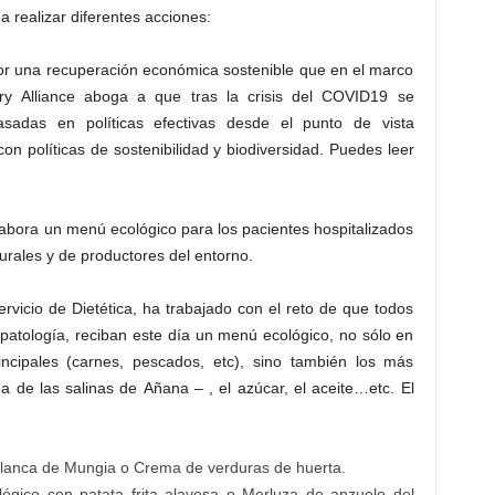
a realizar diferentes acciones:
por una recuperación económica sostenible que en el marco
ry Alliance aboga a que tras la crisis del COVID19 se
sadas en políticas efectivas desde el punto de vista
con políticas de sostenibilidad y biodiversidad. Puedes leer
labora un menú ecológico para los pacientes hospitalizados
urales y de productores del entorno.
ervicio de Dietética, ha trabajado con el reto de que todos
 patología, reciban este día un menú ecológico, no sólo en
rincipales (carnes, pescados, etc), sino también los más
a de las salinas de Añana – , el azúcar, el aceite…etc. El
 blanca de Mungia o Crema de verduras de huerta.
ógico con patata frita alavesa o Merluza de anzuelo del