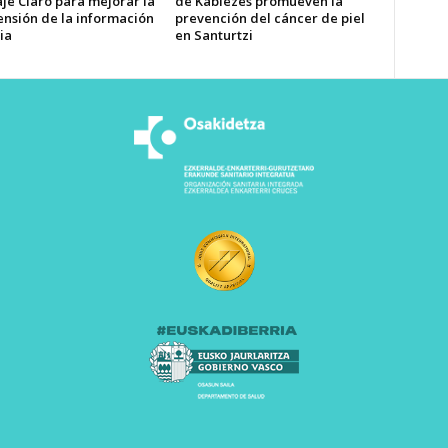
je Claro para mejorar la
de Kabiezes promueven la
nsión de la información
prevención del cáncer de piel
ia
en Santurtzi