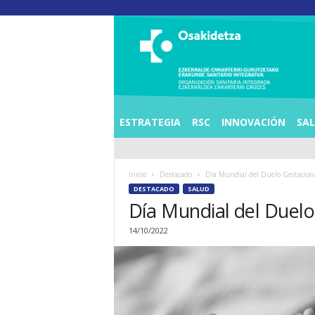
O
S
I
E
Z
K
E
ESTRATEGIA
RSC
INNOVACIÓN
SA
R
R
A
Inicio
Destacado
Día Mundial del Duelo Gestaciona
L
DESTACADO
SALUD
D
Día Mundial del Duelo
E
A
14/10/2022
E
N
K
A
R
T