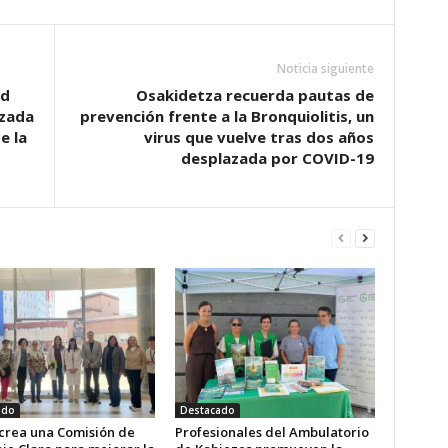
Noticia siguiente
ud
Osakidetza recuerda pautas de
izada
prevención frente a la Bronquiolitis, un
e la
virus que vuelve tras dos años
desplazada por COVID-19
ado
Destacado
 crea una Comisión de
Profesionales del Ambulatorio