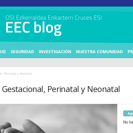
LUD
SEGURIDAD
INVESTIGACIÓN
NUESTRA COMUNIDAD
PR
l, Perinatal y Neonatal
 Gestacional, Perinatal y Neonatal
Ag
No ha