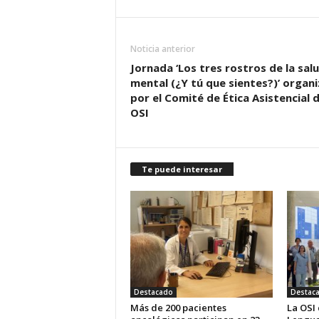
Noticia anterior
Jornada ‘Los tres rostros de la sal
mental (¿Y tú que sientes?)’ organ
por el Comité de Ética Asistencial d
OSI
Te puede interesar
Destacado
Destac
Más de 200 pacientes
La OSI