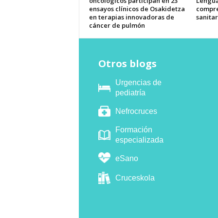
oncológicos participan en 23
Lengua
ensayos clínicos de Osakidetza
compre
en terapias innovadoras de
sanitar
cáncer de pulmón
Otros blogs
Urgencias de
pediatría
Nefrocruces
Formación
especializada
eSano
Cruceskola