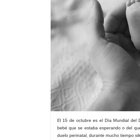
E
R
R
I
C
R
U
C
E
S
El 15 de octubre es el Día Mundial del 
bebé que se estaba esperando o del que l
duelo perinatal, durante mucho tiempo sil