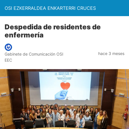
OSI EZKERRALDEA ENKARTERRI CRUCES
Despedida de residentes de
enfermería
hace 3 meses
Gabinete de Comunicación OSI
EEC