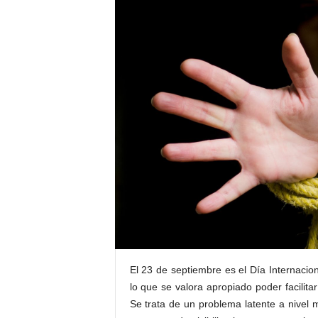
E
R
R
I
C
R
U
C
E
S
El 23 de septiembre es el Día Internacion
lo que se valora apropiado poder facilita
Se trata de un problema latente a nivel