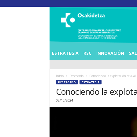
O
S
I
E
Z
K
E
ESTRATEGIA
RSC
INNOVACIÓN
SA
R
R
A
Inicio
Destacado
Conociendo la explotación sexual 
L
DESTACADO
ESTRATEGIA
D
Conociendo la explota
E
A
02/10/2024
E
N
K
A
R
T