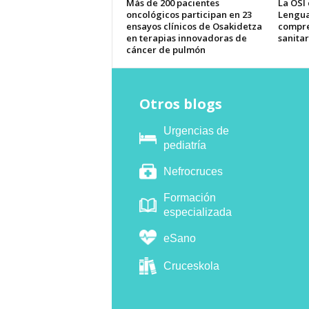
Más de 200 pacientes
La OSI
oncológicos participan en 23
Lengua
ensayos clínicos de Osakidetza
compre
en terapias innovadoras de
sanitar
cáncer de pulmón
Otros blogs
Urgencias de
pediatría
Nefrocruces
Formación
especializada
eSano
Cruceskola