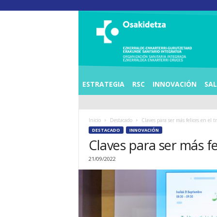
O
S
I
E
Z
K
E
ESTRATEGIA
RSC
INNOVACIÓN
SA
R
R
A
Inicio
Destacado
Claves para ser más felices en el t
L
DESTACADO
INNOVACIÓN
D
Claves para ser más fe
E
A
21/09/2022
E
N
K
A
R
T