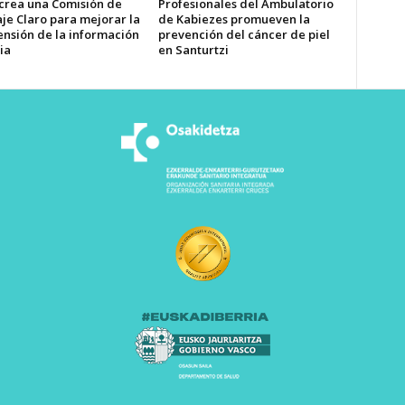
 crea una Comisión de
Profesionales del Ambulatorio
je Claro para mejorar la
de Kabiezes promueven la
nsión de la información
prevención del cáncer de piel
ia
en Santurtzi