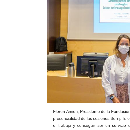
E
R
R
I
C
R
U
C
E
S
Floren Amion, Presidente de la Fundación 
presencialidad de las sesiones Berripills 
el trabajo y conseguir ser un servicio 