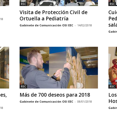
RSC
RSC
Visita de Protección Civil de
Cui
Ortuella a Pediatría
Ped
018
sal
Gabinete de Comunicación OSI EEC
-
14/02/2018
Gabin
RSC
RSC
es,
Más de 700 deseos para 2018
Los
Hos
Gabinete de Comunicación OSI EEC
-
08/01/2018
018
Gabin