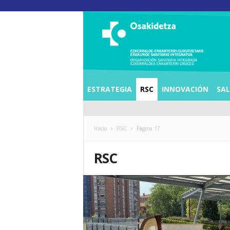
O
S
I
E
Z
K
E
ESTRATEGIA
RSC
INNOVACIÓN
SA
R
R
A
L
Inicio
RSC
Página 17
D
E
RSC
A
E
N
K
A
R
T