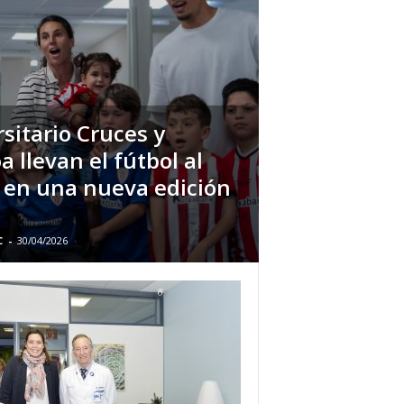
rsitario Cruces y
 llevan el fútbol al
l en una nueva edición
C
-
30/04/2026