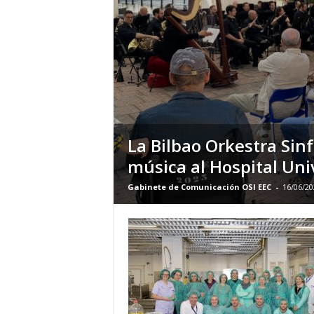
E
R
R
I
C
R
U
C
E
La Bilbao Orkestra Sin
S
música al Hospital Uni
Gabinete de Comunicación OSI EEC
-
16/06/20