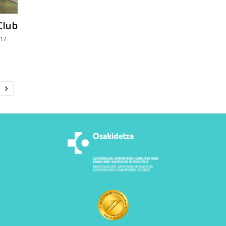
Club
017