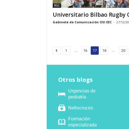
RSC
Universitario Bilbao Rugby 
Gabinete de Comunicación OSI EEC
-
27/12/2
...
...
1
16
17
18
20
Otros blogs
Urgencias de
pediatría
Nefrocruces
Formación
especializada