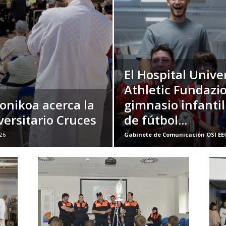
El Hospital Unive
Athletic Fundazioa
fonikoa acerca la
gimnasio infanti
versitario Cruces
de fútbol...
26
Gabinete de Comunicación OSI EE