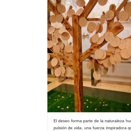
E
R
R
I
C
R
U
C
E
S
El deseo forma parte de la naturaleza hu
pulsión de vida, una fuerza inspiradora q