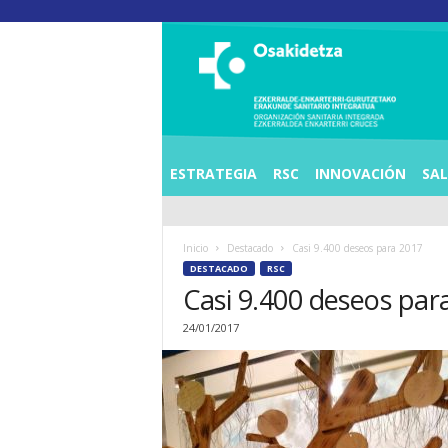
O
S
I
E
Z
K
E
ESTRATEGIA
RSC
INNOVACIÓN
SA
R
R
A
Inicio
Destacado
Casi 9.400 deseos para 2017
L
DESTACADO
RSC
D
Casi 9.400 deseos par
E
A
24/01/2017
E
N
K
A
R
T