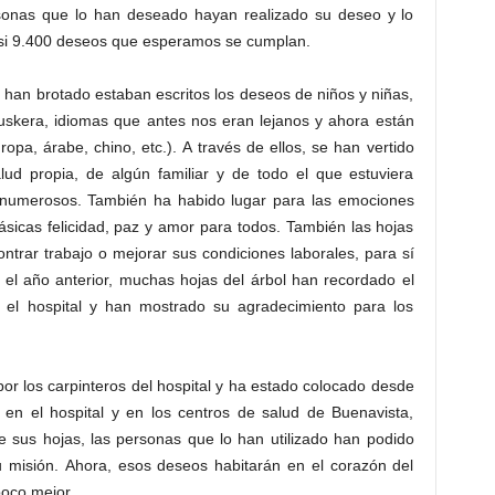
sonas que lo han deseado hayan realizado su deseo y lo
asi 9.400 deseos que esperamos se cumplan.
 han brotado estaban escritos los deseos de niños y niñas,
euskera, idiomas que antes nos eran lejanos y ahora están
opa, árabe, chino, etc.). A través de ellos, se han vertido
ud propia, de algún familiar y de todo el que estuviera
 numerosos. También ha habido lugar para las emociones
ásicas felicidad, paz y amor para todos. También las hojas
trar trabajo o mejorar sus condiciones laborales, para sí
 el año anterior, muchas hojas del árbol han recordado el
n el hospital y han mostrado su agradecimiento para los
por los carpinteros del hospital y ha estado colocado desde
 en el hospital y en los centros de salud de Buenavista,
e sus hojas, las personas que lo han utilizado han podido
u misión. Ahora, esos deseos habitarán en el corazón del
poco mejor