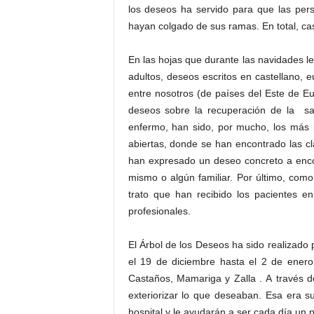
los deseos ha servido para que las per
hayan colgado de sus ramas. En total, c
En las hojas que durante las navidades le
adultos, deseos escritos en castellano, 
entre nosotros (de países del Este de Eur
deseos sobre la recuperación de la sal
enfermo, han sido, por mucho, los más
abiertas, donde se han encontrado las cl
han expresado un deseo concreto a encon
mismo o algún familiar. Por último, como
trato que han recibido los pacientes e
profesionales.
El Árbol de los Deseos ha sido realizado 
el 19 de diciembre hasta el 2 de enero
Castaños, Mamariga y Zalla . A través d
exteriorizar lo que deseaban. Esa era s
hospital y le ayudarán a ser cada día un 