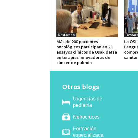
Destacado
Destac
Más de 200 pacientes
La OSI
oncológicos participan en 23
Lengua
ensayos clínicos de Osakidetza
compre
en terapias innovadoras de
sanitar
cáncer de pulmón
Otros blogs
Urgencias de
pediatría
Nefrocruces
Formación
especializada