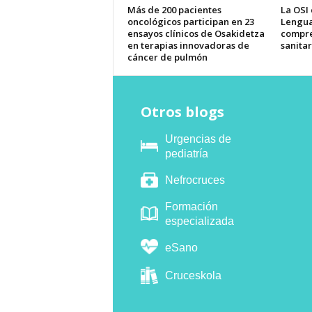
Más de 200 pacientes
La OSI
oncológicos participan en 23
Lengua
ensayos clínicos de Osakidetza
compre
en terapias innovadoras de
sanitar
cáncer de pulmón
Otros blogs
Urgencias de
pediatría
Nefrocruces
Formación
especializada
eSano
Cruceskola