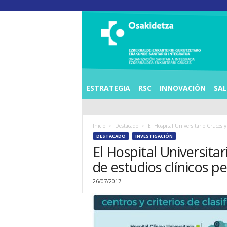
O
S
I
E
Z
K
E
ESTRATEGIA
RSC
INNOVACIÓN
SA
R
R
A
Inicio
Destacado
El Hospital Universitario Cruces y
L
DESTACADO
INVESTIGACIÓN
D
El Hospital Universita
E
A
de estudios clínicos pe
E
N
26/07/2017
K
A
R
T