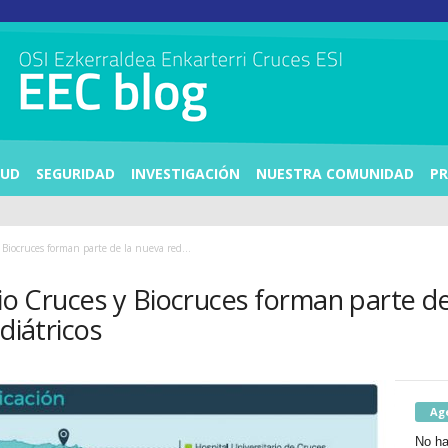
LUD
SEGURIDAD
INVESTIGACIÓN
NUESTRA COMUNIDAD
PR
 Biocruces forman parte de la nueva red...
rio Cruces y Biocruces forman parte d
diátricos
Ag
No ha