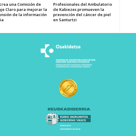
 crea una Comisión de
Profesionales del Ambulatorio
je Claro para mejorar la
de Kabiezes promueven la
nsión de la información
prevención del cáncer de piel
ia
en Santurtzi