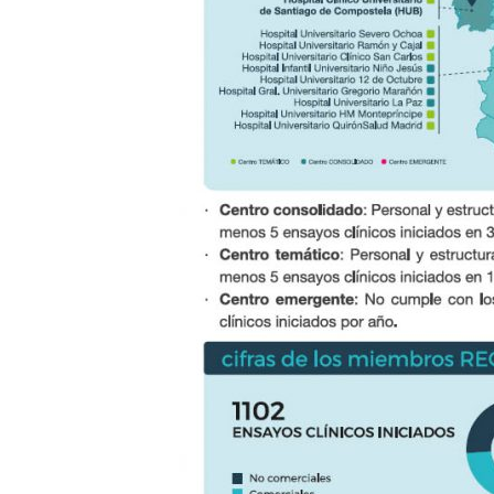
E
R
R
I
C
R
U
C
E
S