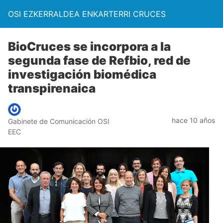
OSI EZKERRALDEA ENKARTERRI CRUCES
BioCruces se incorpora a la
segunda fase de Refbio, red de
investigación biomédica
transpirenaica
hace 10 años
Gabinete de Comunicación OSI
EEC