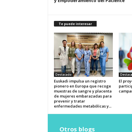
y Empoderamiento del Paciente
Te puede interesar
Destacado
Destac
Euskadi impulsa un registro
El pro
pionero en Europa que recoge
partici
muestras de sangre y placenta
campaña
de mujeres embarazadas para
prevenir y tratar
enfermedades metabólicas y...
Otros blogs