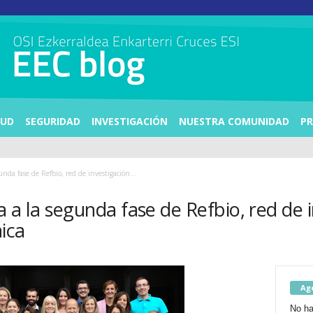
LUD
SEGURIDAD
INVESTIGACIÓN
NUESTRA COMUNIDAD
PR
unda fase de Refbio, red de investigación...
 a la segunda fase de Refbio, red de 
ica
Ag
No ha