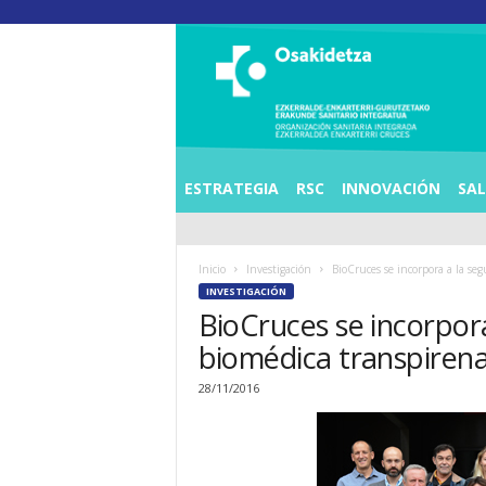
O
S
I
E
Z
K
E
ESTRATEGIA
RSC
INNOVACIÓN
SA
R
R
A
Inicio
Investigación
BioCruces se incorpora a la seg
L
INVESTIGACIÓN
D
BioCruces se incorpora
E
A
biomédica transpirena
E
N
28/11/2016
K
A
R
T