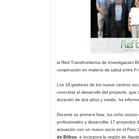
E
R
R
I
C
R
U
C
E
S
la Red Transfronteriza de Investigación Bi
cooperación en materia de salud entre Fr
Los 18 gestores de los nueve centros so
concretar el desarrollo del proyecto, que
duración de dos años y medio, ha inform
Durante su primera fase, los ocho socios
profesionales y desarrollar 17 proyectos 
actuación con un nuevo socio en el País 
de Bilbao
, e incorpora la región de Aqui