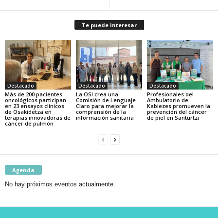
Te puede interesar
Destacado
Destacado
Destacado
Más de 200 pacientes
La OSI crea una
Profesionales del
oncológicos participan
Comisión de Lenguaje
Ambulatorio de
en 23 ensayos clínicos
Claro para mejorar la
Kabiezes promueven la
de Osakidetza en
comprensión de la
prevención del cáncer
terapias innovadoras de
información sanitaria
de piel en Santurtzi
cáncer de pulmón
Agenda
No hay próximos eventos actualmente.