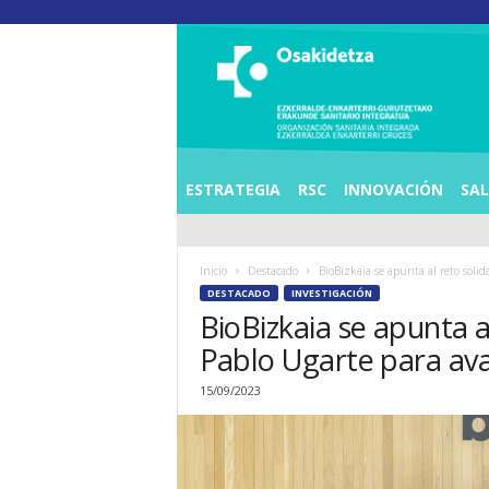
O
S
I
E
Z
K
E
ESTRATEGIA
RSC
INNOVACIÓN
SA
R
R
A
Inicio
Destacado
BioBizkaia se apunta al reto solid
L
DESTACADO
INVESTIGACIÓN
D
BioBizkaia se apunta a
E
A
Pablo Ugarte para avan
E
N
15/09/2023
K
A
R
T