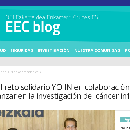
LUD
SEGURIDAD
INVESTIGACIÓN
NUESTRA COMUNIDAD
PR
ario YO IN en colaboración de la...
l reto solidario YO IN en colaboración
zar en la investigación del cáncer inf
Ag
No ha