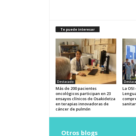
Te puede interesar
Destacado
Destac
Más de 200 pacientes
La OSI
oncológicos participan en 23
Lengua
ensayos clínicos de Osakidetza
compre
en terapias innovadoras de
sanitar
cáncer de pulmón
Otros blogs