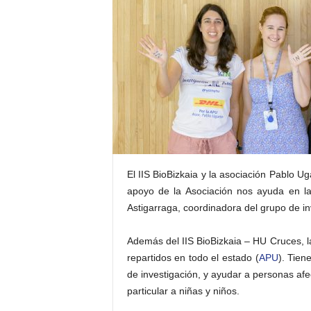
E
R
R
I
C
R
U
C
E
S
El IIS BioBizkaia y la asociación Pablo 
apoyo de la Asociación nos ayuda en la 
Astigarraga, coordinadora del grupo de i
Además del IIS BioBizkaia – HU Cruces, l
repartidos en todo el estado (
APU
). Tie
de investigación, y ayudar a personas af
particular a niñas y niños.