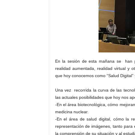
E
R
R
I
C
R
U
C
E
S
En la sesión de esta mañana se han p
realidad aumentada, realidad virtual y o
que hoy conocemos como “Salud Digital” 
Una vez recorrida la curva de las tecno
las actuales posibilidades que hoy nos a
-En el área biotecnológica, cómo mejoran l
medicina nuclear.
-En el área de salud digital, cómo la re
representación de imágenes, tanto para es
la comprensión de su situación y al estud