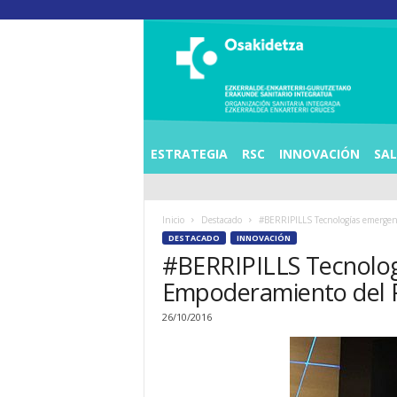
O
S
I
E
Z
K
E
ESTRATEGIA
RSC
INNOVACIÓN
SA
R
R
A
Inicio
Destacado
#BERRIPILLS Tecnologías emergent
L
DESTACADO
INNOVACIÓN
D
#BERRIPILLS Tecnologí
E
A
Empoderamiento del 
E
N
26/10/2016
K
A
R
T