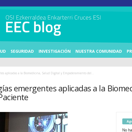
LUD
SEGURIDAD
INVESTIGACIÓN
NUESTRA COMUNIDAD
PR
es aplicadas a la Biomedicina, Salud Digital y Empoderamiento del...
as emergentes aplicadas a la Biomedic
Paciente
Ag
No ha