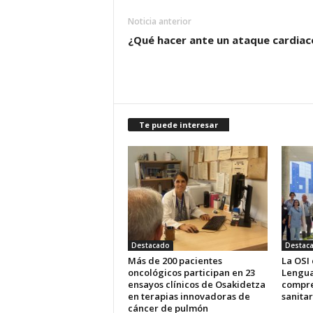
Noticia anterior
¿Qué hacer ante un ataque cardiac
Te puede interesar
Destacado
Destac
Más de 200 pacientes
La OSI
oncológicos participan en 23
Lengua
ensayos clínicos de Osakidetza
compre
en terapias innovadoras de
sanitar
cáncer de pulmón