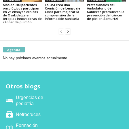
Más de 200 pacientes
La OSI crea una
Profesionales del
oncológicos participan
Comisión de Lenguaje
Ambulatorio de
en 23 ensayos clínicos
Claro para mejorar la
Kabiezes promueven la
de Osakidetza en
comprensión de la
prevención del cáncer
terapias innovadoras de
información sanitaria
de piel en Santurtzi
cáncer de pulmón
Agenda
No hay próximos eventos actualmente.
Otros blogs
Urgencias de
pediatría
Nefrocruces
Formación