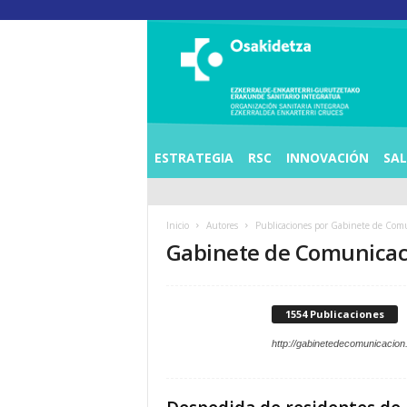
O
S
I
E
Z
K
E
ESTRATEGIA
RSC
INNOVACIÓN
SA
R
R
A
Inicio
Autores
Publicaciones por Gabinete de Com
L
Gabinete de Comunicac
D
E
A
E
1554 Publicaciones
N
K
http://gabinetedecomunicacion
A
R
T