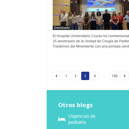
Destacado
El Hospital Universitario Cruces ha conmemorad
25 aniversario de la Unidad de Cirugía de Parki
Trastornos del Movimiento con una jornada científ
...
1
2
3
4
156
Otros blogs
Urgencias de
pediatría