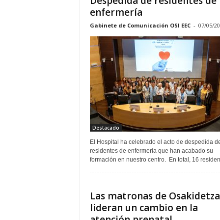
Despedida de residentes de
E
enfermería
R
Gabinete de Comunicación OSI EEC
-
07/05/2
R
I
C
R
U
C
E
S
Destacado
El Hospital ha celebrado el acto de despedida de
residentes de enfermería que han acabado su
formación en nuestro centro. En total, 16 re
Las matronas de Osakidetza
lideran un cambio en la
atención prenatal...