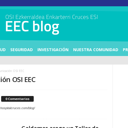
LUD
SEGURIDAD
INVESTIGACIÓN
NUESTRA COMUNIDAD
PR
unicación OSI EEC
ión OSI EEC
0 Comentarios
.hospitalcruces.com/blog/