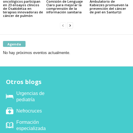
oncológicos participan
Comisión de Lenguaje
Ambulatorio de
en 23 ensayos clínicos
Claro para mejorar la
Kabiezes promueven la
de Osakidetza en
comprensión de la
prevención del cáncer
terapias innovadoras de
información sanitaria
de piel en Santurtzi
cáncer de pulmón
Agenda
No hay próximos eventos actualmente.
Otros blogs
Urgencias de
pediatría
Nefrocruces
Formación
especializada