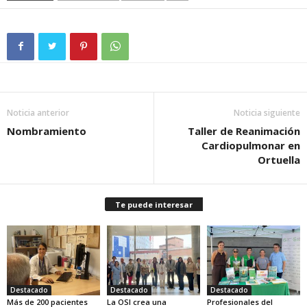
Noticia anterior
Noticia siguiente
Nombramiento
Taller de Reanimación
Cardiopulmonar en
Ortuella
Te puede interesar
Destacado
Destacado
Destacado
Más de 200 pacientes
La OSI crea una
Profesionales del