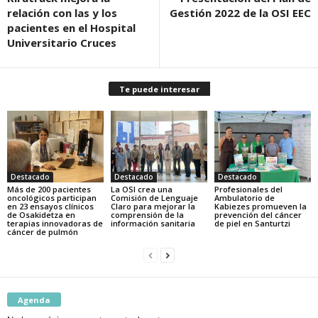
relación con las y los
Gestión 2022 de la OSI EEC
pacientes en el Hospital
Universitario Cruces
Te puede interesar
Destacado
Destacado
Destacado
Más de 200 pacientes
La OSI crea una
Profesionales del
oncológicos participan
Comisión de Lenguaje
Ambulatorio de
en 23 ensayos clínicos
Claro para mejorar la
Kabiezes promueven la
de Osakidetza en
comprensión de la
prevención del cáncer
terapias innovadoras de
información sanitaria
de piel en Santurtzi
cáncer de pulmón
Agenda