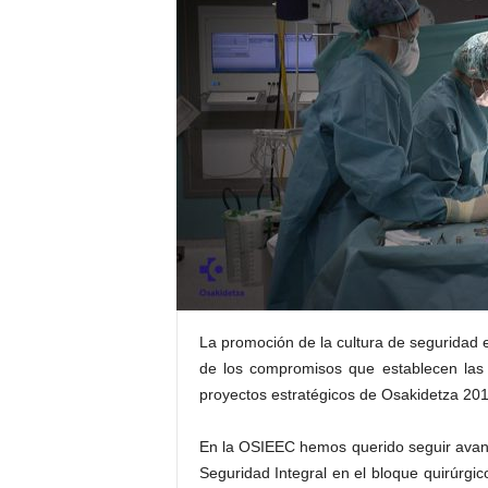
E
R
R
I
C
R
U
C
E
S
La promoción de la cultura de seguridad e
de los compromisos que establecen las
proyectos estratégicos de Osakidetza 20
En la OSIEEC hemos querido seguir avanz
Seguridad Integral en el bloque quirúrgic