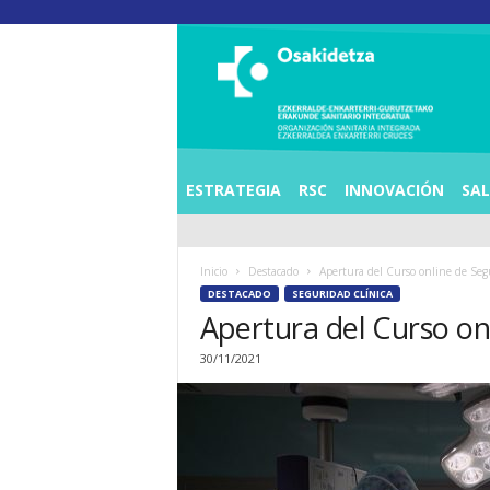
O
S
I
E
Z
K
E
ESTRATEGIA
RSC
INNOVACIÓN
SA
R
R
A
Inicio
Destacado
Apertura del Curso online de Seg
L
DESTACADO
SEGURIDAD CLÍNICA
D
Apertura del Curso on
E
A
30/11/2021
E
N
K
A
R
T