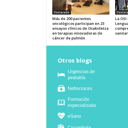
Destacado
Destac
Más de 200 pacientes
La OSI
oncológicos participan en 23
Lengua
ensayos clínicos de Osakidetza
compre
en terapias innovadoras de
sanitar
cáncer de pulmón
Otros blogs
Urgencias de
pediatría
Nefrocruces
Formación
especializada
eSano
Cruceskola