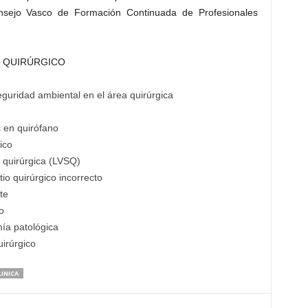
onsejo Vasco de Formación Continuada de Profesionales
E QUIRÚRGICO
guridad ambiental en el área quirúrgica
 en quirófano
ico
d quirúrgica (LVSQ)
tio quirúrgico incorrecto
te
o
ía patológica
irúrgico
INICA