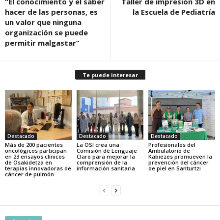
“El conocimiento y el saber
Taller de impresión 3D en
hacer de las personas, es
la Escuela de Pediatría
un valor que ninguna
organización se puede
permitir malgastar”
Te puede interesar
Destacado
Destacado
Destacado
Más de 200 pacientes
La OSI crea una
Profesionales del
oncológicos participan
Comisión de Lenguaje
Ambulatorio de
en 23 ensayos clínicos
Claro para mejorar la
Kabiezes promueven la
de Osakidetza en
comprensión de la
prevención del cáncer
terapias innovadoras de
información sanitaria
de piel en Santurtzi
cáncer de pulmón