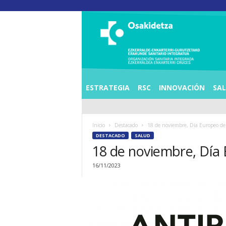
O
S
I
E
Z
K
E
ESTRATEGIA
RSC
INNOVACIÓN
SA
R
R
A
Inicio
Destacado
18 de noviembre, Día Europeo del
L
DESTACADO
SALUD
D
18 de noviembre, Día 
E
A
16/11/2023
E
N
K
A
R
T