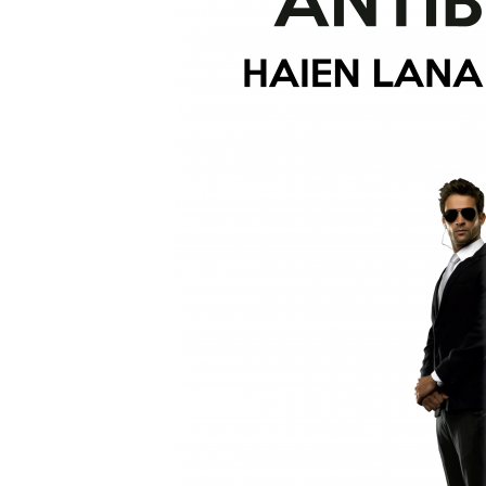
E
R
R
I
C
R
U
C
E
S