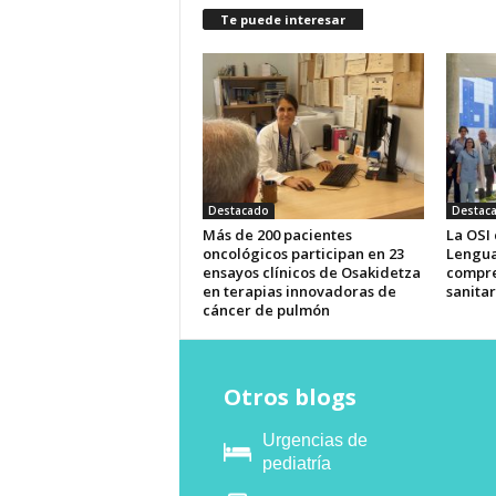
Te puede interesar
Destacado
Destac
Más de 200 pacientes
La OSI
oncológicos participan en 23
Lengua
ensayos clínicos de Osakidetza
compre
en terapias innovadoras de
sanitar
cáncer de pulmón
Otros blogs
Urgencias de
pediatría