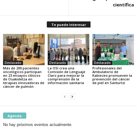
científica
Te puede interesar
Destacado
Destacado
Destacado
Más de 200 pacientes
La OSI crea una
Profesionales del
oncológicos participan
Comisión de Lenguaje
Ambulatorio de
en 23 ensayos clínicos
Claro para mejorar la
Kabiezes promueven la
de Osakidetza en
comprensión de la
prevención del cáncer
terapias innovadoras de
información sanitaria
de piel en Santurtzi
cáncer de pulmón
Agenda
No hay próximos eventos actualmente.