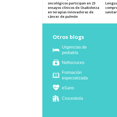
oncológicos participan en 23
Lengua
ensayos clínicos de Osakidetza
compre
en terapias innovadoras de
sanitar
cáncer de pulmón
Otros blogs
Urgencias de
pediatría
Nefrocruces
Formación
especializada
eSano
Cruceskola