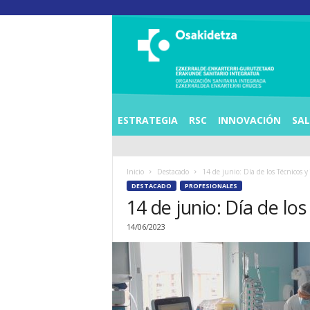
O
S
I
E
Z
K
E
ESTRATEGIA
RSC
INNOVACIÓN
SA
R
R
A
Inicio
Destacado
14 de junio: Día de los Técnicos y
L
DESTACADO
PROFESIONALES
D
14 de junio: Día de lo
E
A
14/06/2023
E
N
K
A
R
T