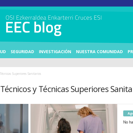
LUD
SEGURIDAD
INVESTIGACIÓN
NUESTRA COMUNIDAD
PR
 Técnicas Superiores Sanitarios
s Técnicos y Técnicas Superiores Sanita
Ag
No ha