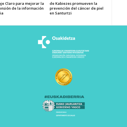
je Claro para mejorar la
de Kabiezes promueven la
nsión de la información
prevención del cáncer de piel
ia
en Santurtzi